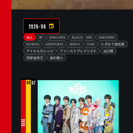
2026-08
ALL
8F
BANGERS
BLACK IRIS
KANGMIN
KOSHIN
NEWPOEM
SKRYU
UNIS
いぎなり東北産
アイドルカレッジ
ファーストプレイリスト
出口陽
阿部加奈子
高杉健人
08
07
2026