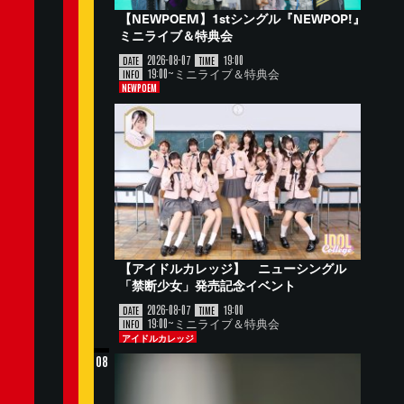
【NEWPOEM】1stシングル『NEWPOP!』
ミニライブ＆特典会
2026-08-07
19:00
DATE
TIME
19:00~ミニライブ＆特典会
INFO
NEWPOEM
【アイドルカレッジ】 ニューシングル
「禁断少女」発売記念イベント
2026-08-07
19:00
DATE
TIME
19:00~ミニライブ＆特典会
INFO
アイドルカレッジ
08