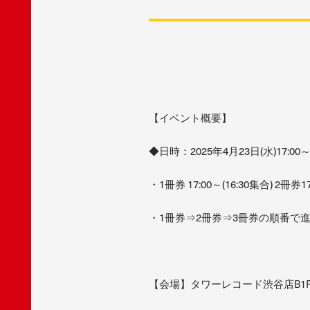
【イベント概要】
◆日時：2025年4月23日(水)17:00
・1冊券 17:00～(16:30集合) 2冊券17
・1冊券⇒2冊券⇒3冊券の順番で
【会場】タワーレコード渋谷店B1F CU