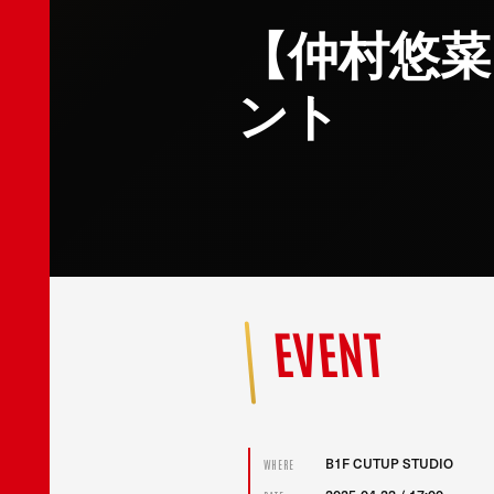
【仲村悠菜
ント
EVENT
B1F CUTUP STUDIO
WHERE