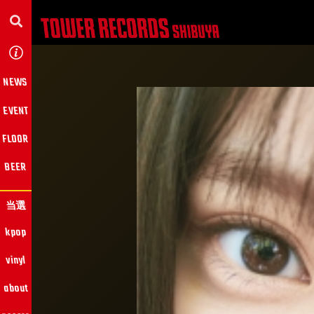
NEWS
EVENT
FLOOR
BEER
当選
kpop
vinyl
about