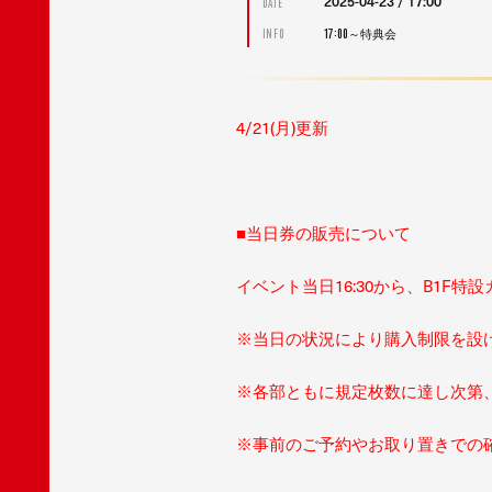
2025-04-23 / 17:00
DATE
17:00～特典会
INFO
4/21(月)更新
■当日券の販売について
イベント当日16:30から、
B1F特
※当日の状況により購入制限を設
※各部ともに規定枚数に達し次第
※事前のご予約やお取り置きでの