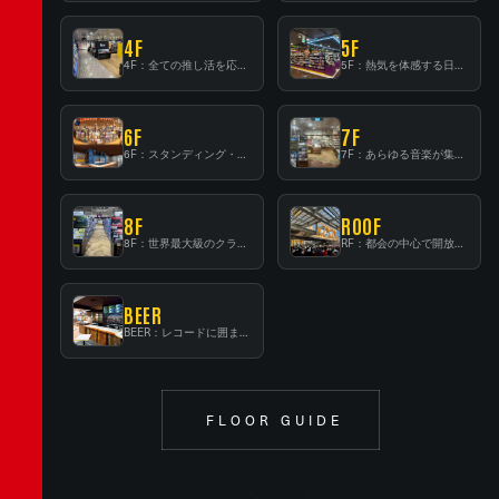
4F
5F
4F：全ての推し活を応援するフロア！
5F：熱気を体感する日本一のK-POP空間！
6F
7F
6F：スタンディング・ビアバーを新設した日本最大規模のレコード専門フロア！
7F：あらゆる音楽が集結する最多ジャンルフロア！
8F
ROOF
8F：世界最大級のクラシック音楽専門フロア！
RF：都会の中心で開放感あふれるルーフトップイベントスペース
BEER
BEER：レコードに囲まれたスタンディングバー
FLOOR GUIDE