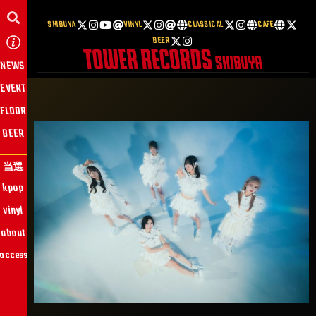
SHIBUYA
VINYL
CLASSICAL
CAFE
BEER
NEWS
EVENT
FLOOR
BEER
当選
kpop
vinyl
about
access