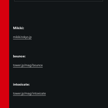
Mikiki:
mikiki.tokyo.jp
bounce:
tower.jp/mag/bounce
intoxicate:
tower.jp/mag/intoxicate