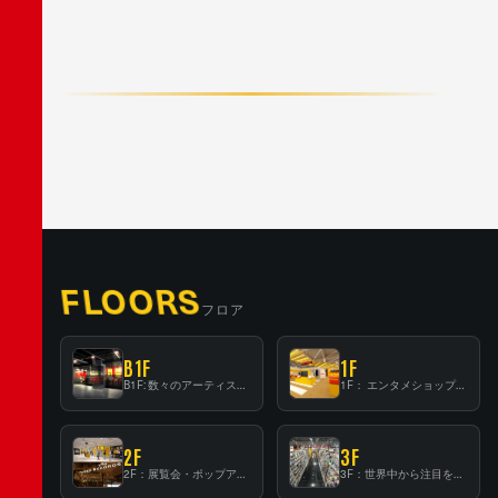
F
A
C
E
B
O
O
K
X
/
T
W
I
T
T
E
R
L
I
N
E
FLOORS
フロア
B1F
1F
B1F: 数々のアーティストが立った、インストアイベントの聖地！
1F： エンタメショップならではのイマーシブ空間
2F
3F
2F：展覧会・ポップアップストア等を開催！大型催事スペース「TOWER SPACE SHIBUYA」
3F：世界中から注目を集める〈日本のポップカルチャー〉の発信基地！