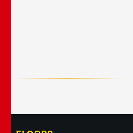
F
A
C
E
B
O
O
K
X
/
T
W
I
T
T
E
R
L
I
N
E