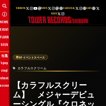
SHIBUYA
VINYL
CLASSICAL
CAFE
BEER
NEWS
EVENT
FLOOR
BEER
当選
5F イベントスペース
kpop
カラフルスクリーム
vinyl
about
【カラフルスクリー
access
ム】 メジャーデビュ
ーシングル『クロネッ