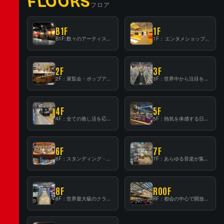
FLOORS
フロア
B1F
1F
B1F: 数々のアーティストが立った、インストアイベントの聖地！
1F： エンタメショップならではのイマーシブ空間
2F
3F
2F：展覧会・ポップアップストア等を開催！大型催事スペース「TOWER SPACE SHIBUYA」
3F：世界中から注目を集める〈日本のポップカルチャー〉の発信基地！
4F
5F
4F：全ての推し活を応援するフロア！
5F：熱気を体感する日本一のK-POP空間！
6F
7F
6F：スタンディング・ビアバーを新設した日本最大規模のレコード専門フロア！
7F：あらゆる音楽が集結する最多ジャンルフロア！
8F
ROOF
8F：世界最大級のクラシック音楽専門フロア！
RF：都会の中心で開放感あふれるルーフトップイベントスペース