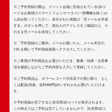
※
ご予約登録の際は、イベント会場に告知されている
QR
コ
ードをお客様のスマートフォン
/
ケータイ
(
一部機種を除く
)
か
ら読み取ってください。表示された画面の「空メールを作成
する」ボタンを押して、差出人のアドレスをご確認の上、そ
のまま空メールを送信してください。
※
「予約登録のご案内」メールが届いたら、メール本文の
URL
を開いて予約登録画面へアクセスしてください。
※
ご希望の予約商品をお選びいただき、数量・特典・注意事
項を確認しながらご予約内容を入力して登録してください。
※
ご予約商品は、タワーレコード渋谷店での受け取り、もし
くは配送
(
別途、送料
900
円
)
の
いずれかをお選びいただけま
す。
※
予約登録が完了すると決済用
QR
コードが表示されます。
この時点ではご予約は完了していませんので、決済用
QR
コ