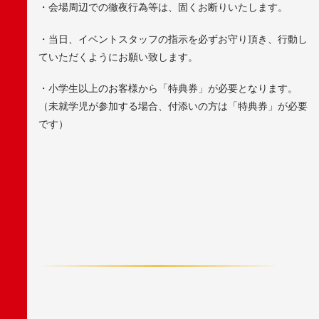
・会場周辺での徹夜行為等は、固くお断りいたします。
・当日、イベントスタッフの指示を必ずお守り頂き、行動し
ていただくようにお願い致します。
・小学生以上のお客様から「特典券」が必要となります。
（未就学児が参加する場合、付添いの方は「特典券」が必要
です）
F
A
C
E
B
O
O
K
X
/
T
W
I
T
T
E
R
L
I
N
E