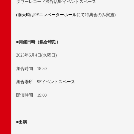
タワーレコード渋谷店
9F
イベントスペース
(
雨天時は
9F
エレベーターホールにて
特典会のみ実施
)
■
開催日時（集合時刻）
2025
年
6
月
4
日
(
水曜日
)
集合時間：
18:30
集合場所：
9F
イベントスペース
開演時間：
19:00
■
出演