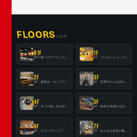
FLOORS
フロア
B1F
1F
B1F: 数々のアーティストが立った、インストアイベントの聖地！
1F： エンタメショップならではのイマーシブ空間
2F
3F
2F：展覧会・ポップアップストア等を開催！大型催事スペース「TOWER SPACE SHIBUYA」
3F：世界中から注目を集める〈日本のポップカルチャー〉の発信基地！
4F
5F
4F：全ての推し活を応援するフロア！
5F：熱気を体感する日本一のK-POP空間！
6F
7F
6F：スタンディング・ビアバーを新設した日本最大規模のレコード専門フロア！
7F：あらゆる音楽が集結する最多ジャンルフロア！