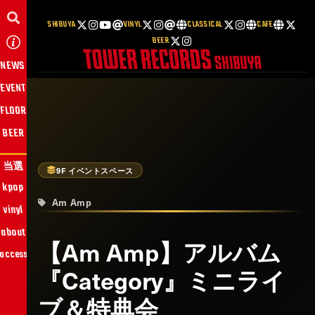
SHIBUYA
VINYL
CLASSICAL
CAFE
BEER
NEWS
EVENT
FLOOR
BEER
当選
9F イベントスペース
kpop
Am Amp
vinyl
about
【Am Amp】アルバム
access
『Category』ミニライ
ブ＆特典会