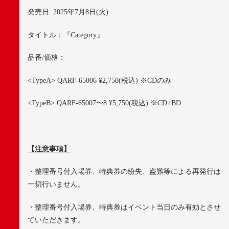
発売日
: 2025
年
7
月
8
日
(
火
)
タイトル：『
Category
』
品番
/
価格：
<TypeA> QARF-65006 ¥2,750(
税込
) ※CD
のみ
<TypeB> QARF-65007
〜
8 ¥5,750(
税込
) ※CD+BD
【注意事項】
・整理番号付入場券、特典券の紛失、盗難等による再発行は
一切行いません。
・整理番号付入場券、特典券はイベント当日のみ有効とさせ
ていただきます。