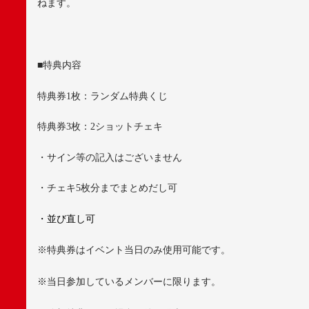
ねます。
■
特典内容
特典券
1
枚：ランダム特典くじ
特典券
3
枚：
2
ショットチェキ
・サイン等の記入はございません
・チェキ
5
枚分までまとめだし可
・並び直し可
※
特典券はイベント当日のみ使用可能です。
※
当日参加しているメンバーに限ります。