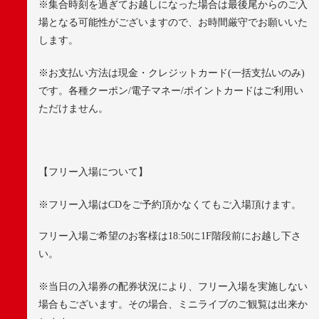
※
集合時刻を過ぎてお越しになった場合は最後尾からのご入
場となる可能性がございますので、お時間厳守でお願いいた
します。
※
お支払い方法は現金・クレジットカード
(
一括支払いのみ
)
です。各種クーポン
/
電子マネー
/
ポイントカードはご利用い
ただけません。
【フリー入場について】
※
フリー入場は
CD
をご予約頂かなくてもご入場頂けます。
フリー入場ご希望のお客様は
18:50
に
1F
階段前にお越し下さ
い。
※
当日の入場券の配券状況により、フリー入場を実施しない
場合もございます。その場合、ミニライブのご観覧は出来か