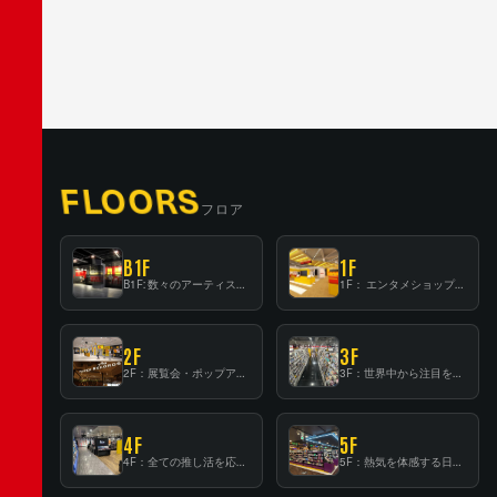
FLOORS
フロア
B1F
1F
B1F: 数々のアーティストが立った、インストアイベントの聖地！
1F： エンタメショップならではのイマーシブ空間
2F
3F
2F：展覧会・ポップアップストア等を開催！大型催事スペース「TOWER SPACE SHIBUYA」
3F：世界中から注目を集める〈日本のポップカルチャー〉の発信基地！
4F
5F
4F：全ての推し活を応援するフロア！
5F：熱気を体感する日本一のK-POP空間！