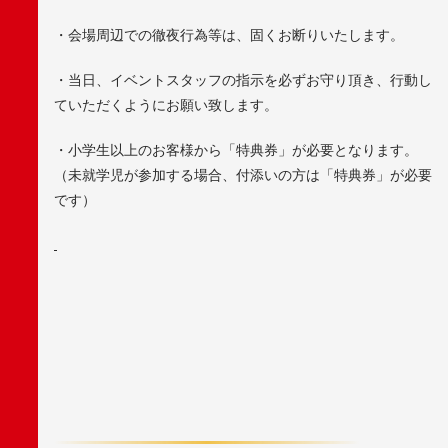
・会場周辺での徹夜行為等は、固くお断りいたします。
・当日、イベントスタッフの指示を必ずお守り頂き、行動し
ていただくようにお願い致します。
・小学生以上のお客様から「特典券」が必要となります。
（未就学児が参加する場合、付添いの方は「特典券」が必要
です）
F
A
C
E
B
O
O
K
X
/
T
W
I
T
T
E
R
L
I
N
E