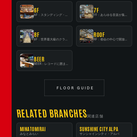
6F
7F
6F：スタンディング・ビアバーを新設した日本最大規模のレコード専門フロア！
7F：あらゆる音楽が集結する最多ジャンルフロア！
8F
ROOF
8F：世界最大級のクラシック音楽専門フロア！
RF：都会の中心で開放感あふれるルーフトップイベントスペース
BEER
BEER：レコードに囲まれたスタンディングバー
FLOOR GUIDE
RELATED BRANCHES
関連店舗
MINATOMIRAI
SUNSHINE CITY ALPA
みなとみらい
サンシャインシティ・アルパ