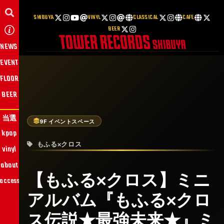
SHIBUYA
VINYL
CLASSICAL
CAFE
BEER
NEWS
EVENT
FLOOR
BEER
当選
9F イベントスペース
kpop
もふる×クロス
vinyl
about
【もふる×クロス】ミニ
access
アルバム『もふる×クロ
ス伝説★最強未来★』ミ