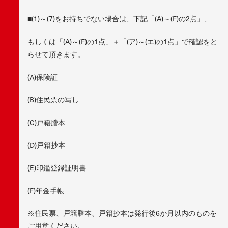
■(1)～(7)をお持ちでない場合は、下記「(A)～(F)の2点」、
もしくは「(A)～(F)の1点」＋「(ア)～(エ)の1点」で確認をと
らせて頂きます。
(A)保険証
(B)住民票の写し
(C)戸籍謄本
(D)戸籍抄本
(E)印鑑登録証明書
(F)年金手帳
※住民票、戸籍謄本、戸籍抄本は発行後6か月以内のものを
ご用意ください。