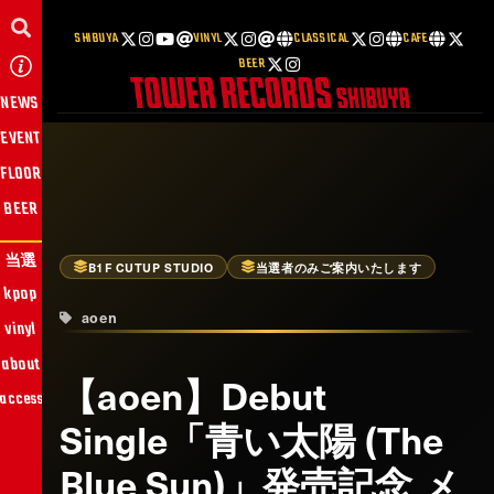
SHIBUYA
VINYL
CLASSICAL
CAFE
BEER
NEWS
EVENT
FLOOR
BEER
当選
B1F CUTUP STUDIO
当選者のみご案内いたします
kpop
aoen
vinyl
about
【aoen】Debut
access
Single「青い太陽 (The
Blue Sun)」発売記念 メ