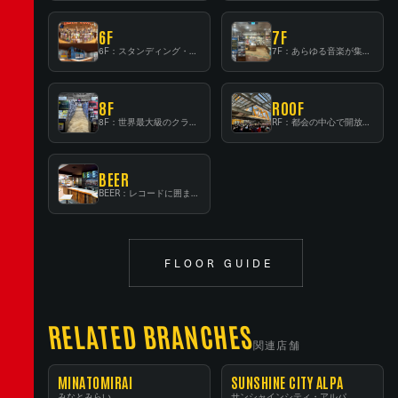
6F
7F
6F：スタンディング・ビアバーを新設した日本最大規模のレコード専門フロア！
7F：あらゆる音楽が集結する最多ジャンルフロア！
8F
ROOF
8F：世界最大級のクラシック音楽専門フロア！
RF：都会の中心で開放感あふれるルーフトップイベントスペース
BEER
BEER：レコードに囲まれたスタンディングバー
FLOOR GUIDE
RELATED BRANCHES
関連店舗
MINATOMIRAI
SUNSHINE CITY ALPA
みなとみらい
サンシャインシティ・アルパ