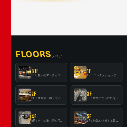
FLOORS
フロア
B1F
1F
B1F: 数々のアーティストが立った、インストアイベントの聖地！
1F： エンタメショップならではのイマーシブ空間
2F
3F
2F：展覧会・ポップアップストア等を開催！大型催事スペース「TOWER SPACE SHIBUYA」
3F：世界中から注目を集める〈日本のポップカルチャー〉の発信基地！
4F
5F
4F：全ての推し活を応援するフロア！
5F：熱気を体感する日本一のK-POP空間！