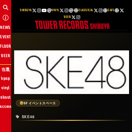
SHIBUYA
VINYL
CLASSICAL
CAFE
BEER
NEWS
EVENT
FLOOR
BEER
当選
kpop
vinyl
about
5F イベントスペース
access
SKE48