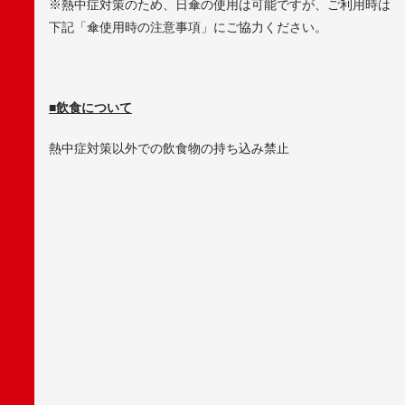
※熱中症対策のため、日傘の使用は可能ですが、ご利用時は
下記「傘使用時の注意事項」にご協力ください。
■飲食について
熱中症対策以外での飲食物の持ち込み禁止
F
A
C
E
B
O
O
K
X
/
T
W
I
T
T
E
R
L
I
N
E