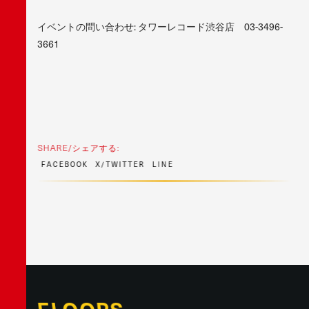
イベントの問い合わせ: タワーレコード渋谷店 03-3496-
3661
SHARE/シェアする:
F
A
C
E
B
O
O
K
X
/
T
W
I
T
T
E
R
L
I
N
E