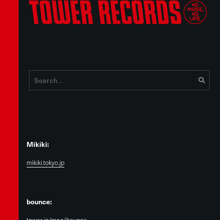
Mikiki:
mikiki.tokyo.jp
bounce:
tower.jp/mag/bounce