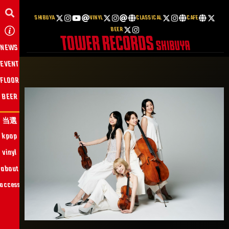
SHIBUYA
VINYL
CLASSICAL
CAFE
BEER
NEWS
EVENT
FLOOR
BEER
当選
kpop
vinyl
about
access