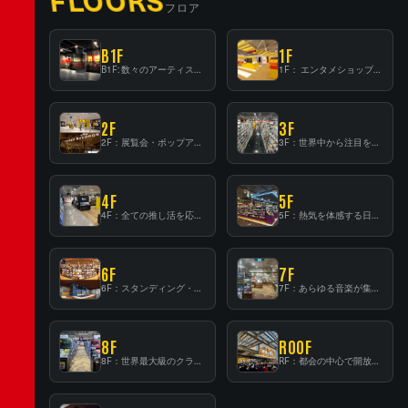
FLOORS
フロア
B1F
1F
B1F: 数々のアーティストが立った、インストアイベントの聖地！
1F： エンタメショップならではのイマーシブ空間
2F
3F
2F：展覧会・ポップアップストア等を開催！大型催事スペース「TOWER SPACE SHIBUYA」
3F：世界中から注目を集める〈日本のポップカルチャー〉の発信基地！
4F
5F
4F：全ての推し活を応援するフロア！
5F：熱気を体感する日本一のK-POP空間！
6F
7F
6F：スタンディング・ビアバーを新設した日本最大規模のレコード専門フロア！
7F：あらゆる音楽が集結する最多ジャンルフロア！
8F
ROOF
8F：世界最大級のクラシック音楽専門フロア！
RF：都会の中心で開放感あふれるルーフトップイベントスペース