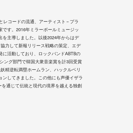
レコードの流通、アーティスト – プラ
です。2016年ミラーボールミュージッ
を主導しました。以後2024年からはデ
要DSPと協力して新報リリース戦略の策定、エデ
に活動しており、ロックバンドABTBの
クシング部門で韓国大衆音楽賞を計3回受賞
光妖精逆転満塁ホームラン、ハックルベリ
ョンしてきました。この他にも声優イザラ
ツアーを通じて伝統と現代の境界を越える独創