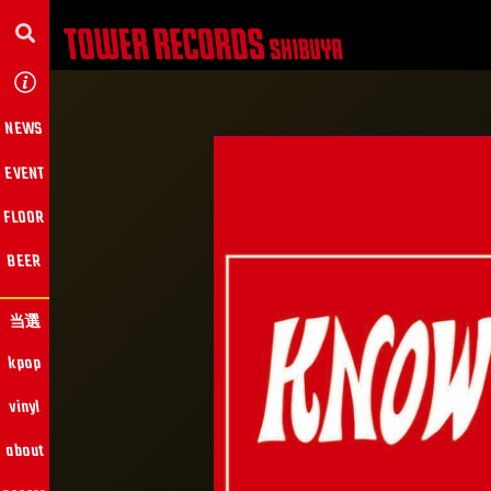
NEWS
EVENT
FLOOR
BEER
当選
kpop
vinyl
about