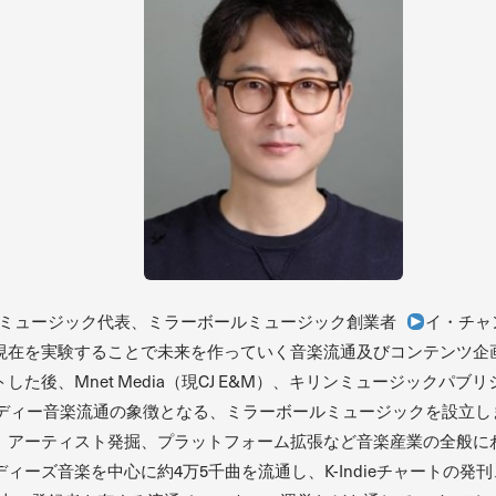
ミュージック代表、ミラーボールミュージック創業者
イ・チャ
在を実験することで未来を作っていく音楽流通及びコンテンツ企画
た後、Mnet Media（現CJ E&M）、キリンミュージックパ
ンディー音楽流通の象徴となる、ミラーボールミュージックを設立しま
、アーティスト発掘、プラットフォーム拡張など音楽産業の全般に
音楽を中心に約4万5千曲を流通し、K-Indieチャートの発刊、ライブ企画