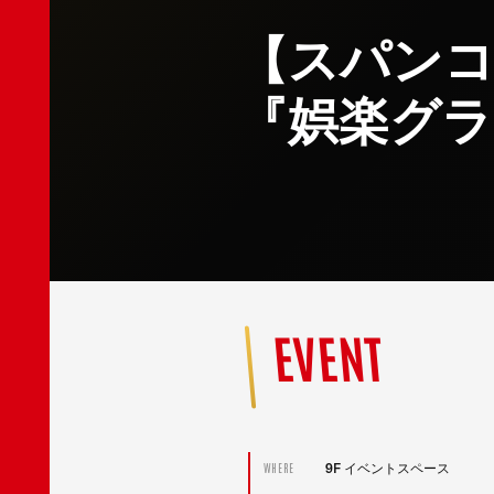
【スパン
『娯楽グラ
EVENT
9F イベントスペース
WHERE