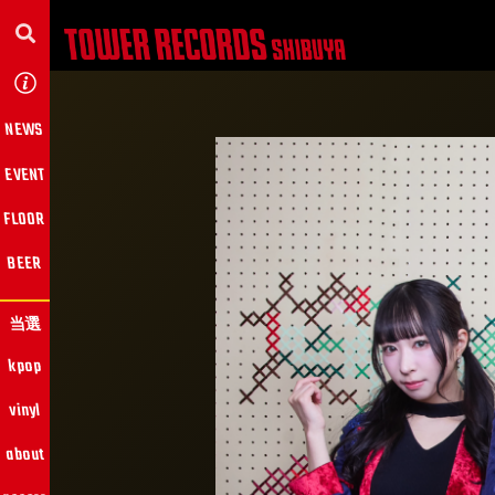
NEWS
EVENT
FLOOR
BEER
当選
kpop
vinyl
about