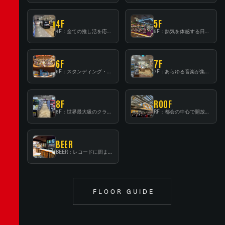
4F
5F
4F：全ての推し活を応援するフロア！
5F：熱気を体感する日本一のK-POP空間！
6F
7F
6F：スタンディング・ビアバーを新設した日本最大規模のレコード専門フロア！
7F：あらゆる音楽が集結する最多ジャンルフロア！
8F
ROOF
8F：世界最大級のクラシック音楽専門フロア！
RF：都会の中心で開放感あふれるルーフトップイベントスペース
BEER
BEER：レコードに囲まれたスタンディングバー
FLOOR GUIDE