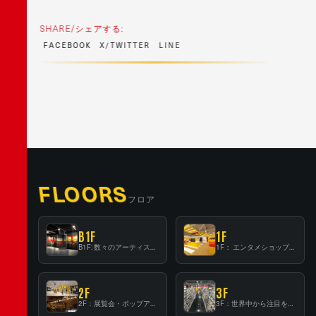
SHARE/シェアする:
F
A
C
E
B
O
O
K
X
/
T
W
I
T
T
E
R
L
I
N
E
FLOORS
フロア
B1F
1F
B1F: 数々のアーティストが立った、インストアイベントの聖地！
1F： エンタメショップならではのイマーシブ空間
2F
3F
2F：展覧会・ポップアップストア等を開催！大型催事スペース「TOWER SPACE SHIBUYA」
3F：世界中から注目を集める〈日本のポップカルチャー〉の発信基地！