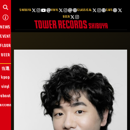
SHIBUYA
VINYL
CLASSICAL
CAFE
BEER
NEWS
EVENT
FLOOR
BEER
当選
kpop
vinyl
about
access