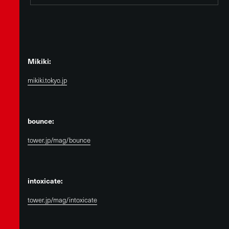
Mikiki:
mikiki.tokyo.jp
bounce:
tower.jp/mag/bounce
intoxicate:
tower.jp/mag/intoxicate