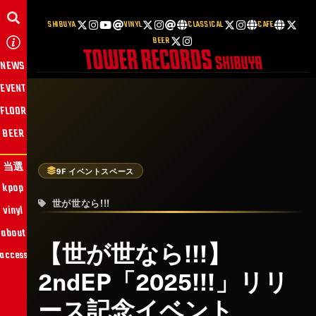
SHIBUYA
VINYL
CLASSICAL
CAFE
BEER
NEWS
EVENT
FLOOR
BEER
当選
9F イベントスペース
kpop
世が世なら!!!
vinyl
about
【世が世なら!!!】
access
2ndEP「2025!!!」リリ
ース記念イベント