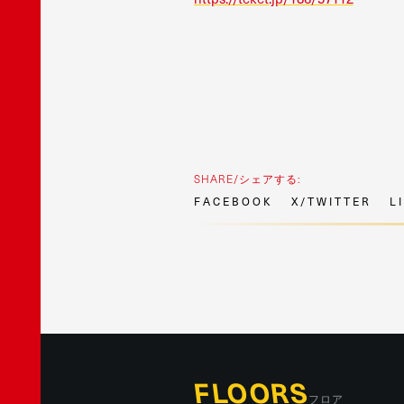
SHARE/シェアする:
F
A
C
E
B
O
O
K
X
/
T
W
I
T
T
E
R
L
I
FLOORS
フロア