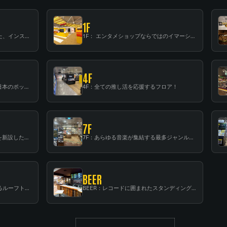
1F
B1F: 数々のアーティストが立った、インストアイベントの聖地！
1F： エンタメショップならではのイマーシブ空間
4F
3F：世界中から注目を集める〈日本のポップカルチャー〉の発信基地！
4F：全ての推し活を応援するフロア！
7F
6F：スタンディング・ビアバーを新設した日本最大規模のレコード専門フロア！
7F：あらゆる音楽が集結する最多ジャンルフロア！
BEER
RF：都会の中心で開放感あふれるルーフトップイベントスペース
BEER：レコードに囲まれたスタンディングバー