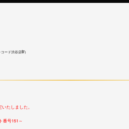
タワーレコード渋谷店6F）
定いたしました。
ット番号151～