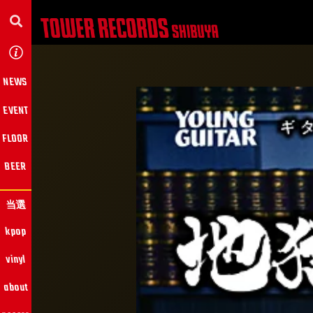
NEWS
EVENT
FLOOR
BEER
当選
kpop
vinyl
about