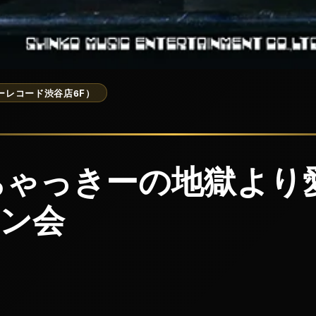
（タワーレコード渋谷店6F）
】ちゃっきーの地獄よ
ン会