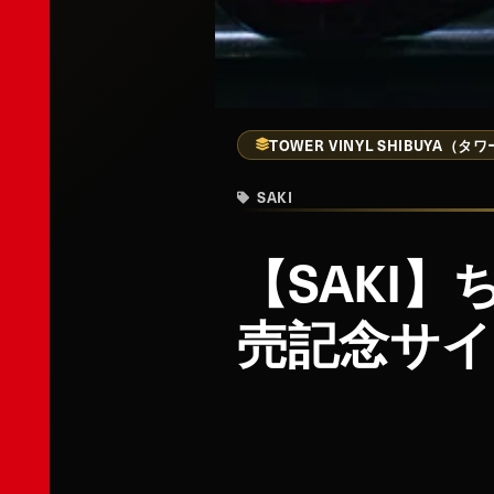
TOWER VINYL SHIBUYA
SAKI
【SAKI
売記念サイ