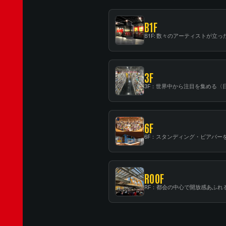
B1F
3F
6F
ROOF