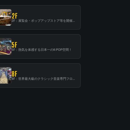
2F
2F：展覧会・ポップアップストア等を開催！大型催事スペース「TOWER SPACE SHIBUYA」
5F
5F：熱気を体感する日本一のK-POP空間！
8F
8F：世界最大級のクラシック音楽専門フロア！