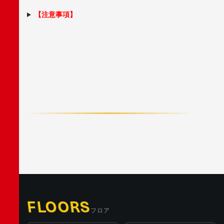
【注意事項】
F
A
C
E
B
O
O
K
X
/
T
W
I
T
T
E
R
L
I
N
E
FLOORS
フロア