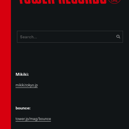
Mikiki:
mikiki.tokyo.jp
bounce:
tower.jp/mag/bounce