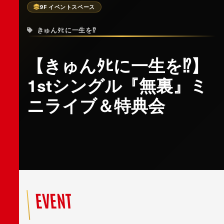
9F イベントスペース
きゅんﾀﾋに一生を⁉︎
【きゅんﾀﾋに一生を⁉︎】
1stシングル『無裏』ミ
ニライブ＆特典会
EVENT