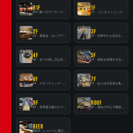
B1F
1F
B1F: 数々のアーティストが立った、インストアイベントの聖地！
1F： エンタメショップならではのイマーシブ空間
2F
3F
2F：展覧会・ポップアップストア等を開催！大型催事スペース「TOWER SPACE SHIBUYA」
3F：世界中から注目を集める〈日本のポップカルチャー〉の発信基地！
4F
5F
4F：全ての推し活を応援するフロア！
5F：熱気を体感する日本一のK-POP空間！
6F
7F
6F：スタンディング・ビアバーを新設した日本最大規模のレコード専門フロア！
7F：あらゆる音楽が集結する最多ジャンルフロア！
8F
ROOF
8F：世界最大級のクラシック音楽専門フロア！
RF：都会の中心で開放感あふれるルーフトップイベントスペース
BEER
BEER：レコードに囲まれたスタンディングバー