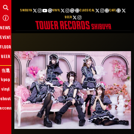
SHIBUYA
VINYL
CLASSICAL
CAFE
BEER
NEWS
EVENT
FLOOR
BEER
当選
kpop
vinyl
about
access