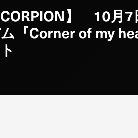
SCORPION】 10月
Corner of my h
ント