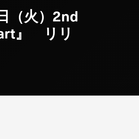
7日（火）2nd
eart』 リリ