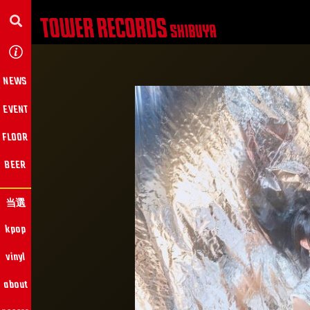
NEWS
EVENT
FLOOR
BEER
当選
kpop
vinyl
about