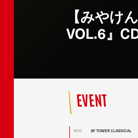
【みやけん
VOL.6』
EVENT
8F TOWER CLASSICAL
WHERE