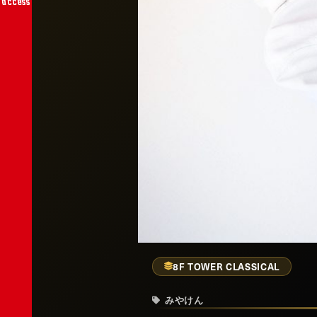
access
8F TOWER CLASSICAL
みやけん