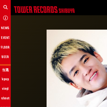
NEWS
EVENT
FLOOR
BEER
当選
kpop
vinyl
about