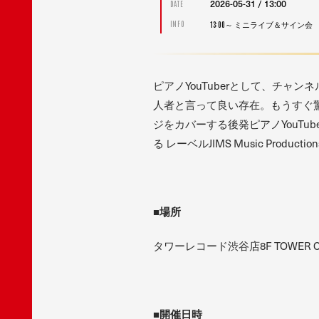
2026-05-31 / 13:00
DATE
13:00～ ミニライブ＆サイン会
INFO
ピアノYouTuberとして、チャンネ
人者と言って良い存在。もうすぐ驚
ジをカバーする後発ピアノYouT
る レーベルJIMS Music Prod
■場所
タワーレコード渋谷店8F TOWER CL
■開催日時