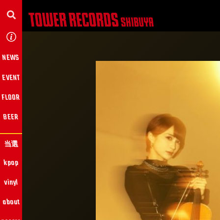
NEWS
EVENT
FLOOR
BEER
当選
kpop
vinyl
about