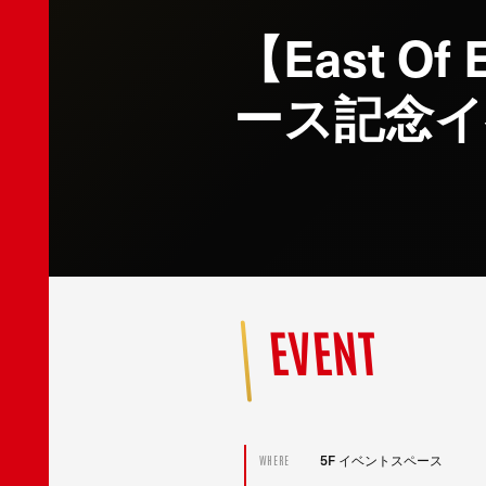
【East O
ース記念イ
EVENT
5F イベントスペース
WHERE