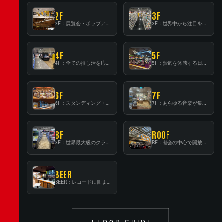
2F
3F
2F：展覧会・ポップアップストア等を開催！大型催事スペース「TOWER SPACE SHIBUYA」
3F：世界中から注目を集める〈日本のポップカルチャー〉の発信基地！
4F
5F
4F：全ての推し活を応援するフロア！
5F：熱気を体感する日本一のK-POP空間！
6F
7F
6F：スタンディング・ビアバーを新設した日本最大規模のレコード専門フロア！
7F：あらゆる音楽が集結する最多ジャンルフロア！
8F
ROOF
8F：世界最大級のクラシック音楽専門フロア！
RF：都会の中心で開放感あふれるルーフトップイベントスペース
BEER
BEER：レコードに囲まれたスタンディングバー
FLOOR GUIDE