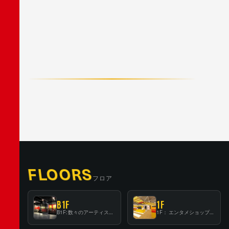
F
A
C
E
B
O
O
K
X
/
T
W
I
T
T
E
R
L
I
N
E
FLOORS
フロア
B1F
1F
B1F: 数々のアーティストが立った、インストアイベントの聖地！
1F： エンタメショップならではのイマーシブ空間