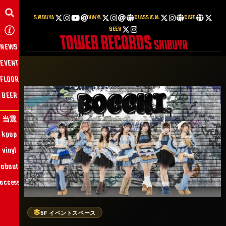
SHIBUYA
VINYL
CLASSICAL
CAFE
BEER
NEWS
EVENT
FLOOR
BEER
当選
kpop
vinyl
about
access
5F イベントスペース