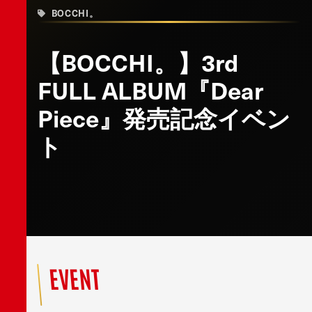
BOCCHI。
【BOCCHI。】3rd
FULL ALBUM『Dear
Piece』発売記念イベン
ト
EVENT