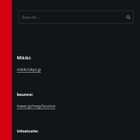
Mikiki:
mikiki.tokyo.jp
bounce:
tower.jp/mag/bounce
intoxicate: