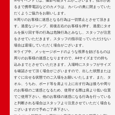
※
今イベントでは、撮影可能タイムがございます。指示があ
るまで携帯電話などのカメラは、カバンの奥に閉まっていた
だくようご協力をお願いします。
※
周りのお客様に迷惑となる行為は一切禁止とさせて頂きま
す。過度なジャンプ、前後左右のお客様を押す、過度にタオ
ルを振り回す等の行為は危険行為とみなし、スタッフが注意
をさせていただきます。スタッフの指示従っていただけない
場合は退場していただく場合がございます。
※
ライブ中、メッセージボードのような視界を妨げるものは
周りのお客様の迷惑となりますので、
A4
サイズまでの持ち
込みまでとさせていただきます。入場時にスタッフがサイズ
を確認させて頂く場合がございますので、出した状態または
すぐに出せる状態でのご入場をお願いいたします。また、タ
オル、うちわ、ボード等を肩より上に出す行為は後ろや周り
のお客様のご迷惑となるため、使用する際は肩より低い位置
でご使用下さい。他のお客様の迷惑になる行為を行っている
と判断される場合はスタッフより注意させていただく場合も
ございますので予めご了承下さい。