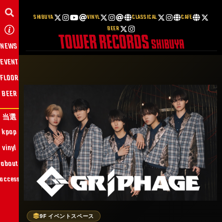
SHIBUYA
VINYL
CLASSICAL
CAFE
BEER
NEWS
EVENT
FLOOR
BEER
当選
kpop
vinyl
about
access
9F イベントスペース