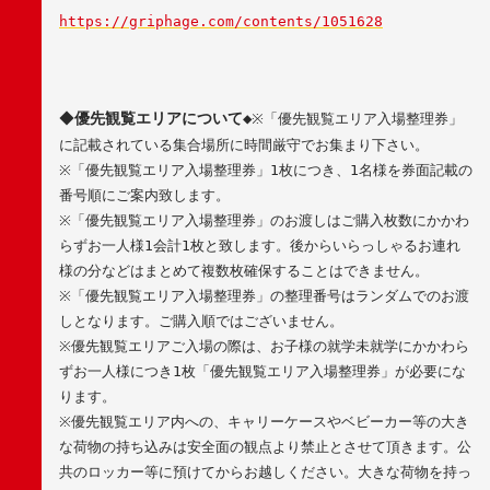
https://griphage.com/contents/1051628
◆
優先観覧エリアについて◆
※
「優先観覧エリア入場整理券」
に記載されている集合場所に時間厳守でお集まり下さい。
※
「優先観覧エリア入場整理券」
1
枚につき、
1
名様を券面記載の
番号順にご案内致します。
※
「優先観覧エリア入場整理券」のお渡しはご購入枚数にかかわ
らずお一人様
1
会計
1
枚と致します。後からいらっしゃるお連れ
様の分などはまとめて複数枚確保することはできません。
※
「優先観覧エリア入場整理券」の整理番号はランダムでのお渡
しとなります。ご購入順ではございません。
※
優先観覧エリアご入場の際は、お子様の就学未就学にかかわら
ずお一人様につき
1
枚「優先観覧エリア入場整理券」が必要にな
ります。
※
優先観覧エリア内への、キャリーケースやベビーカー等の大き
な荷物の持ち込みは安全面の観点より禁止とさせて頂きます。公
共のロッカー等に預けてからお越しください。大きな荷物を持っ