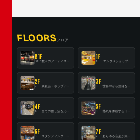
FLOORS
フロア
B1F
1F
B1F: 数々のアーティストが立った、インストアイベントの聖地！
1F： エンタメショップならではのイマーシブ空間
2F
3F
2F：展覧会・ポップアップストア等を開催！大型催事スペース「TOWER SPACE SHIBUYA」
3F：世界中から注目を集める〈日本のポップカルチャー〉の発信基地！
4F
5F
4F：全ての推し活を応援するフロア！
5F：熱気を体感する日本一のK-POP空間！
6F
7F
6F：スタンディング・ビアバーを新設した日本最大規模のレコード専門フロア！
7F：あらゆる音楽が集結する最多ジャンルフロア！