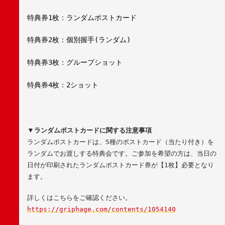
特典券
1
枚：ランダムポストカード
特典券
2
枚：個別握手
(
ランダム
)
特典券
3
枚：グループショット
特典券
4
枚：
2
ショット
▼
ランダムポストカードに関する注意事項
ランダムポストカードは、
5
種のポストカード（当たり付き）を
ランダムでお渡しする特典会です。ご参加を希望の方は、当日の
日付が印刷されたランダムポストカード券が【
1
枚】必要となり
ます。
詳しくはこちらをご確認ください。
https://griphage.com/contents/1054140