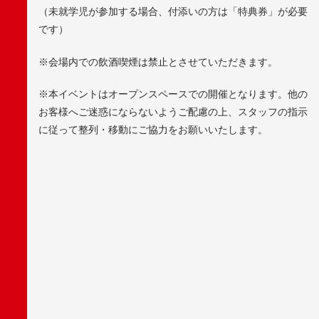
（未就学児が参加する場合、付添いの方は「特典券」が必要
です）
※
会場内での飲酒喫煙は禁止とさせていただきます。
※
本イベントはオープンスペースでの開催となります。他の
お客様へご迷惑にならないようご配慮の上、スタッフの指示
に従って整列・移動にご協力をお願いいたします。
F
A
C
E
B
O
O
K
X
/
T
W
I
T
T
E
R
L
I
N
E