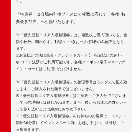
す。
「特典券」は会場内引換ブースにて枚数に応じて「各種 特
典会参加券」へ引換いたします。
※
「優先観覧エリア入場整理券」は、複数枚ご購入頂いても、金
額や枚数に関わらず、
1
会計につきお一人様
1
枚のみ配布となり
ます。
※
お支払い方法は現金・クレジットカード
(
一括支払いのみ
)
・
QR
コード決済がご利用可能です。各種クーポン
/
電子マネー
/
ポ
イントカードはご利用いただけません。
※
「優先観覧エリア入場整理券」の整理番号はランダムで配布致
します。ご購入された順番ではございません。
※
「優先観覧エリア入場整理券」はご家族・ご友人分でございま
しても代理発行は致しかねます。また、後からお連れの方がいら
して割り込むことは絶対におやめ下さい。
※
「優先観覧エリア入場整理券」をお持ちのお客様は、イベント
開始
30
分前にイベントスペース前にお越し下さい。番号順にご
入場頂きます。