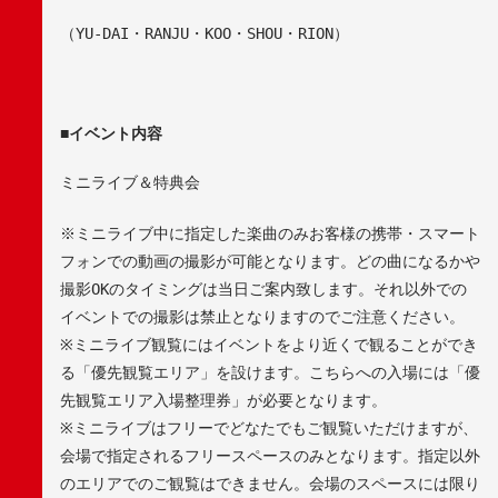
（
YU-DAI
・
RANJU
・
KOO
・
SHOU
・
RION
）
■
イベント内容
ミニライブ＆特典会
※
ミニライブ中に指定した楽曲のみお客様の携帯・スマート
フォンでの動画の撮影が可能となります。どの曲になるかや
撮影
OK
のタイミングは当日ご案内致します。それ以外での
イベントでの撮影は禁止となりますのでご注意ください。
※
ミニライブ観覧にはイベントをより近くで観ることができ
る「優先観覧エリア」を設けます。こちらへの入場には「優
先観覧エリア入場整理券」が必要となります。
※
ミニライブはフリーでどなたでもご観覧いただけますが、
会場で指定されるフリースペースのみとなります。指定以外
のエリアでのご観覧はできません。会場のスペースには限り