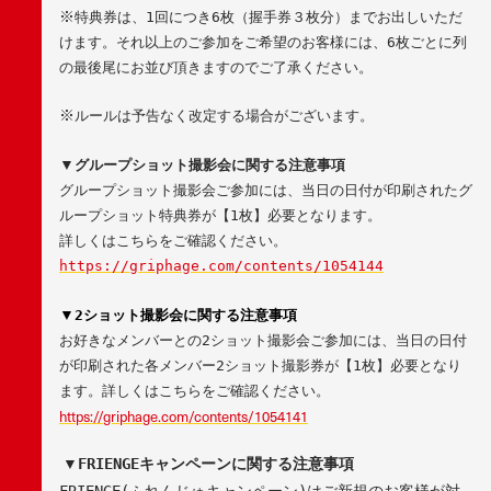
※
特典券は、
1
回につき
6
枚（握手券３枚分）までお出しいただ
けます。それ以上のご参加をご希望のお客様には、
6
枚ごとに列
の最後尾にお並び頂きますのでご了承ください。
※
ルールは予告なく改定する場合がございます。
▼
グループショット撮影会に関する注意事項
グループショット撮影会ご参加には、当日の日付が印刷されたグ
ループショット特典券が【
1
枚】必要となります。
詳しくはこちらをご確認ください。
https://griphage.com/contents/1054144
▼
2
ショット撮影会に関する注意事項
お好きなメンバーとの
2
ショット撮影会ご参加には、当日の日付
が印刷された各メンバー
2
ショット撮影券が【
1
枚】必要となり
ます。詳しくはこちらをご確認ください。
https://griphage.com/contents/1054141
▼
FRIENGE
キャンペーンに関する注意事項