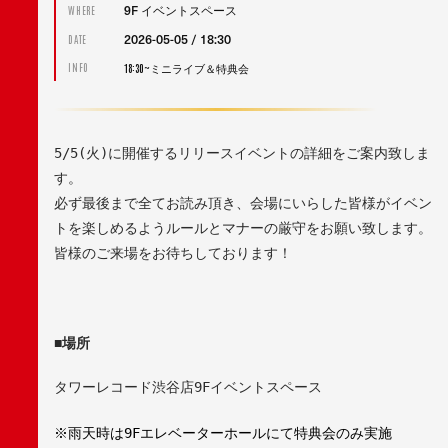
9F イベントスペース
WHERE
2026-05-05 / 18:30
DATE
18:30~ミニライブ＆特典会
INFO
5/5(
火
)
に開催するリリースイベントの詳細をご案内致しま
す。
必ず最後まで全てお読み頂き、会場にいらした皆様がイベン
トを楽しめるようルールとマナーの厳守をお願い致します。
皆様のご来場をお待ちしております！
■
場所
タワーレコード渋谷店
9F
イベントスペース
※
特典会のみ実施
雨天時は
9F
エレベーターホールにて