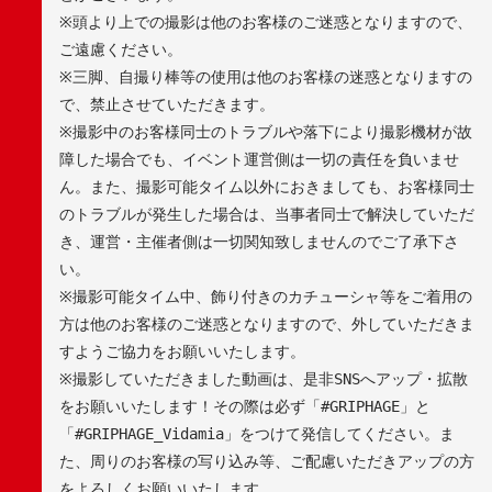
※
頭より上での撮影は他のお客様のご迷惑となりますので、
ご遠慮ください。
※
三脚、自撮り棒等の使用は他のお客様の迷惑となりますの
で、禁止させていただきます。
※
撮影中のお客様同士のトラブルや落下により撮影機材が故
障した場合でも、イベント運営側は一切の責任を負いませ
ん。また、撮影可能タイム以外におきましても、お客様同士
のトラブルが発生した場合は、当事者同士で解決していただ
き、運営・主催者側は一切関知致しませんのでご了承下さ
い。
※
撮影可能タイム中、飾り付きのカチューシャ等をご着用の
方は他のお客様のご迷惑となりますので、外していただきま
すようご協力をお願いいたします。
※
撮影していただきました動画は、是非
SNS
へアップ・拡散
をお願いいたします！その際は必ず「
#GRIPHAGE
」と
「
#GRIPHAGE_Vidamia
」をつけて発信してください。ま
た、周りのお客様の写り込み等、ご配慮いただきアップの方
をよろしくお願いいたします。