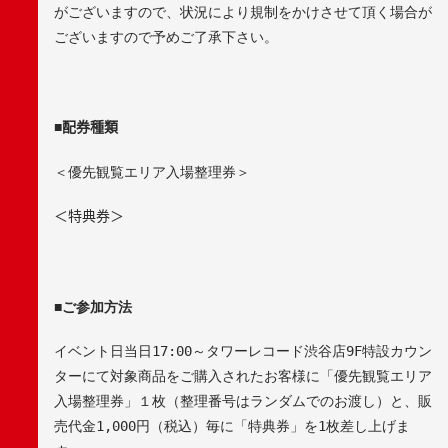
がございますので、状況により規制をかけさせて頂く場合が
ございますので予めご了承下さい。
■
配券種類
＜優先観覧エリア入場整理券＞
＜特典券＞
■
ご参加方法
イベント日当日
17:00
～タワーレコード渋谷店
9F
特設カウン
ターにて対象商品をご購入されたお客様に「優先観覧エリア
入場整理券」１枚（整理番号はランダムでのお渡し）と、販
売代金
1,000
円（税込）毎に「特典券」を
1
枚差し上げま