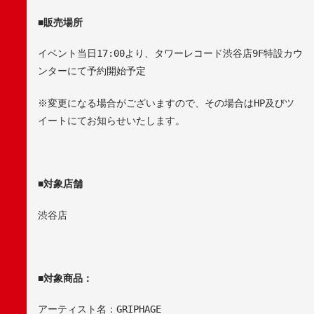
■
販売
場所
イベント当日
17:00
より、タワーレコード渋谷店
9F
特設カウ
ンターにて予約開始予定
※
変更になる場合がございますので、その場合は
HP
及びツ
イートにてお知らせいたします。
■
対象店舗
渋谷店
■
対象商品：
アーティスト名：
GRIPHAGE