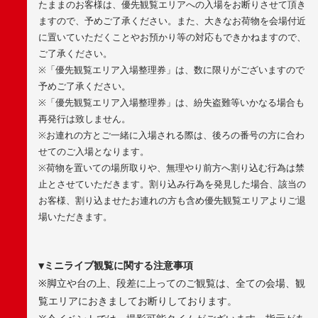
たままのお客様は、優先観覧エリアへの入場をお断りさせて頂き
ますので、予めご了承ください。また、大きなお荷物を会場付近
に置いていただくことやお預かり等の対応もできかねますので、
ご了承ください。
※
「優先観覧エリア入場整理券」は、数に限りがございますので
予めご了承ください。
※
「優先観覧エリア入場整理券」は、紛失盗難等いかなる場合も
再発行は致しません。
※
お連れの方とご一緒に入場される際は、後ろの番号の方に合わ
せてのご入場となります。
※
荷物を置いての場所取りや、無理やり前方へ割り込む行為は禁
止とさせていただきます。割り込み行為を発見した場合、該当の
お客様、割り込ませたお連れの方も含め優先観覧エリアよりご退
場いただきます。
▼
ミニライブ観覧に関する注意事項
※
脚立や台の上、段差に上ってのご観覧は、全ての会場、観
覧エリアにおきましてお断りしております。