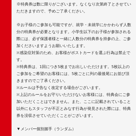
※
特典券は数に限りがございます。なくなり次第終了とさせてい
ただきますので、予めご了承ください。
※
お子様のご参加も可能ですが、就学・未就学にかかわらず人数
分の特典券が必要となります。小学生以下のお子様が参加される
際には、必ず保護者様と一緒に人数分の特典券を持参の上、ご参
加くださいますようお願いいたします。
※
感染症対策のため、お客様がポストカードを選ぶ行為は禁止で
す。
※
特典券は、
1
回につき
5
枚までお出しいただけます。
5
枚以上の
ご参加をご希望のお客様には、
5
枚ごとに列の最後尾にお並び頂
きますのでご了承ください。
※
ルールは予告なく改定する場合がございます。
※
上記のルールをお守りいただけないお客様には、特典会にご参
加いただくことはできません。また、ここに記載されていること
以外にもスタッフが不正とみなす行為が発見された際には、特典
券を没収させていただくことがございます。
▼
メンバー個別握手（ランダム）