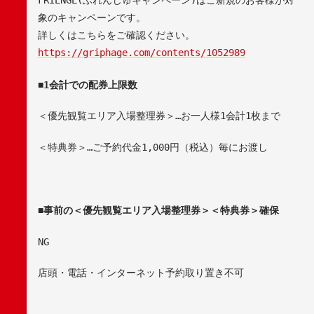
FRIENGE(
ふれんじゅキャンペーン
)
はご新規のお客様が対
象のキャンペーンです。
詳しくはこちらをご確認ください。
https://griphage.com/contents/1052989
■
1
会計での配券上限数
＜優先観覧エリア入場整理券＞…お一人様
1
会計
1
枚まで
＜特典券＞…ご予約代金
1,000
円（税込）毎にお渡し
■
事前の＜
優先観覧エリア入場整理券
＞＜特典券＞確保
NG
店頭・電話・インターネット予約取り置き不可