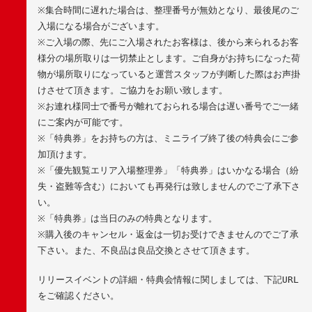
※
集合時間に遅れた場合は、整理番号が無効となり、最後尾のご
入場になる場合がございます。
※
ご入場の際、先にご入場されたお客様は、後から来られるお客
様分の場所取りは一切禁止とします。ご自身がお持ちになった荷
物が場所取りになっていると運営スタッフが判断した際はお声掛
けさせて頂きます。ご協力をお願い致します。
※
お連れ様同士で番号が離れておられる場合は遅い番号でご一緒
にご案内が可能です。
※
「特典券」をお持ちの方は、ミニライブ終了後の特典会にご参
加頂けます。
※
「優先観覧エリア入場整理券」「特典券」はいかなる場合（紛
失・盗難等含む）においても再発行は致しませんのでご了承下さ
い。
※
「特典券」は当日のみの特典となります。
※
購入後のキャンセル・返金は一切お受けできませんのでご了承
下さい。また、不良品は良品交換とさせて頂きます。
リリースイベントの詳細・特典会情報に関しましては、下記
URL
をご確認ください。