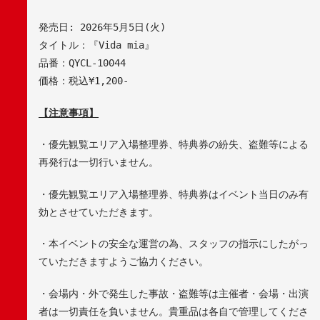
発売日
: 2026
年
5
月
5
日
(
火
)
タイトル：『
Vida mia
』
品番：
QYCL-10044
価格：税込
¥1,200-
【注意事項】
・優先観覧エリア入場整理券、特典券の紛失、盗難等による
再発行は一切行いません。
・優先観覧エリア入場整理券、特典券はイベント当日のみ有
効とさせていただきます。
・本イベントの安全な運営の為、スタッフの指示にしたがっ
ていただきますようご協力ください。
・会場内・外で発生した事故・盗難等は主催者・会場・出演
者は一切責任を負いません。貴重品は各自で管理してくださ