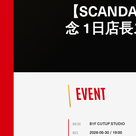
【SCAND
念 1日店
EVENT
B1F CUTUP STUDIO
WHERE
2026-05-30 / 19:00
DATE