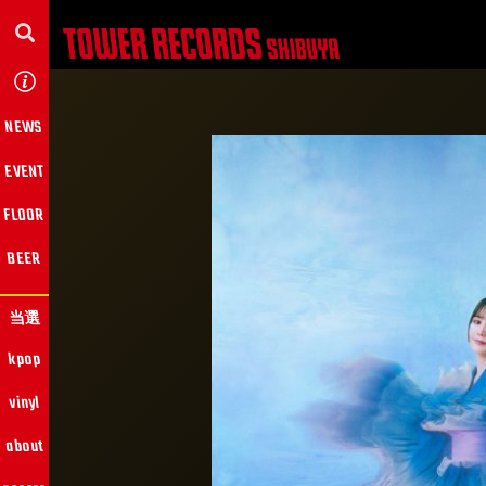
NEWS
EVENT
FLOOR
BEER
当選
kpop
vinyl
about