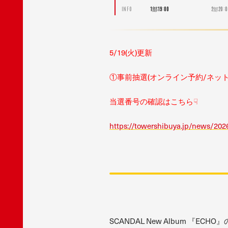
1部19:00
INFO
2部2
5/19(火)更新
①事前抽選(オンライン予約/ネットd
当選番号の確認はこちら☟
https://towershibuya.jp/news/20
SCANDAL New Album 『