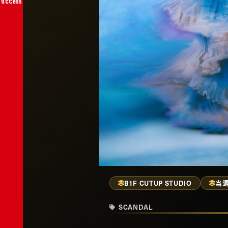
access
B1F CUTUP STUDIO
当
SCANDAL