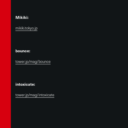
Mikiki:
mikiki.tokyo.jp
bounce:
tower.jp/mag/bounce
intoxicate:
tower.jp/mag/intoxicate