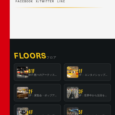
F
A
C
E
B
O
O
K
X
/
T
W
I
T
T
E
R
L
I
N
E
FLOORS
フロア
B1F
1F
B1F: 数々のアーティストが立った、インストアイベントの聖地！
1F： エンタメショップならではのイマーシブ空間
2F
3F
2F：展覧会・ポップアップストア等を開催！大型催事スペース「TOWER SPACE SHIBUYA」
3F：世界中から注目を集める〈日本のポップカルチャー〉の発信基地！
4F
5F