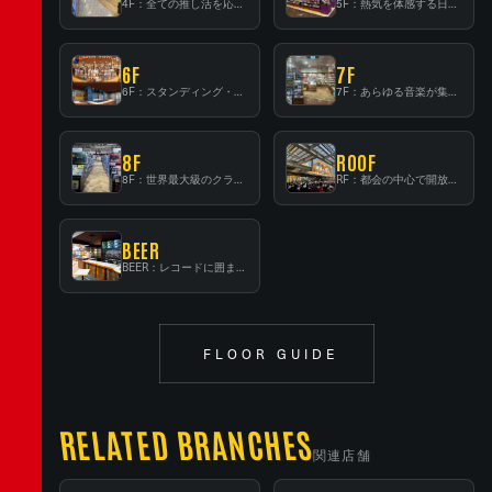
4F：全ての推し活を応援するフロア！
5F：熱気を体感する日本一のK-POP空間！
6F
7F
6F：スタンディング・ビアバーを新設した日本最大規模のレコード専門フロア！
7F：あらゆる音楽が集結する最多ジャンルフロア！
8F
ROOF
8F：世界最大級のクラシック音楽専門フロア！
RF：都会の中心で開放感あふれるルーフトップイベントスペース
BEER
BEER：レコードに囲まれたスタンディングバー
FLOOR GUIDE
RELATED BRANCHES
関連店舗