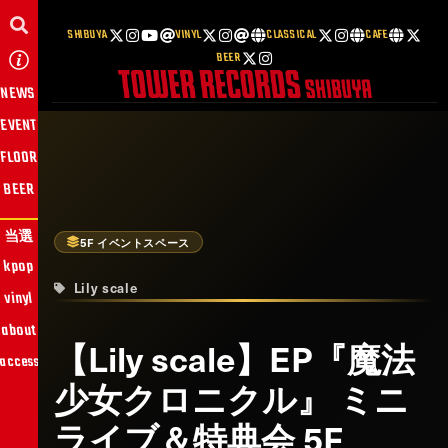
SHIBUYA
VINYL
CLASSICAL
CAFE
BEER
NEWS
EVENT
FLOOR
BEER
当選
5F イベントスペース
kpop
Lily scale
vinyl
about
【Lily scale】EP『魔法
access
少女クロニクル』 ミニ
ライブ＆特典会 5F