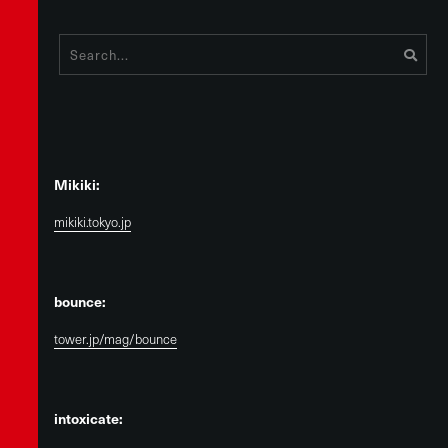
Mikiki:
mikiki.tokyo.jp
bounce:
tower.jp/mag/bounce
intoxicate: