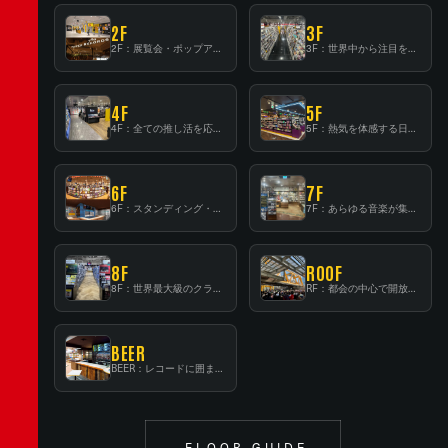
2F
3F
2F：展覧会・ポップアップストア等を開催！大型催事スペース「TOWER SPACE SHIBUYA」
3F：世界中から注目を集める〈日本のポップカルチャー〉の発信基地！
4F
5F
4F：全ての推し活を応援するフロア！
5F：熱気を体感する日本一のK-POP空間！
6F
7F
6F：スタンディング・ビアバーを新設した日本最大規模のレコード専門フロア！
7F：あらゆる音楽が集結する最多ジャンルフロア！
8F
ROOF
8F：世界最大級のクラシック音楽専門フロア！
RF：都会の中心で開放感あふれるルーフトップイベントスペース
BEER
BEER：レコードに囲まれたスタンディングバー
FLOOR GUIDE