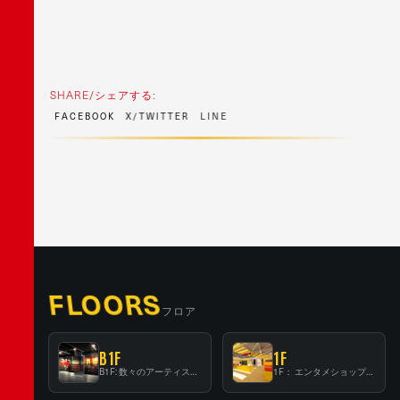
SHARE/シェアする:
F
A
C
E
B
O
O
K
X
/
T
W
I
T
T
E
R
L
I
N
E
FLOORS
フロア
B1F
1F
B1F: 数々のアーティストが立った、インストアイベントの聖地！
1F： エンタメショップならではのイマーシブ空間