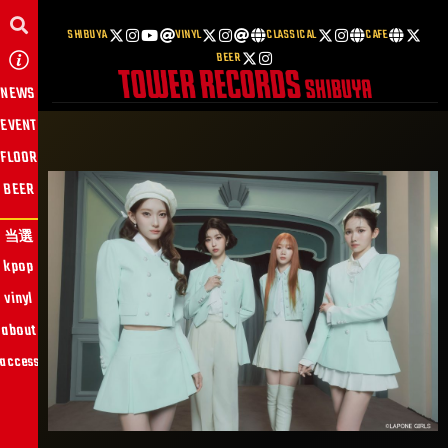
SHIBUYA
VINYL
CLASSICAL
CAFE
BEER
NEWS
EVENT
FLOOR
BEER
当選
kpop
vinyl
about
access