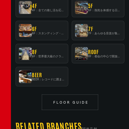
4F
5F
4F：全ての推し活を応援するフロア！
5F：熱気を体感する日本一のK-POP空間！
6F
7F
6F：スタンディング・ビアバーを新設した日本最大規模のレコード専門フロア！
7F：あらゆる音楽が集結する最多ジャンルフロア！
8F
ROOF
8F：世界最大級のクラシック音楽専門フロア！
RF：都会の中心で開放感あふれるルーフトップイベントスペース
BEER
BEER：レコードに囲まれたスタンディングバー
FLOOR GUIDE
RELATED BRANCHES
関連店舗