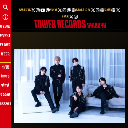
SHIBUYA
VINYL
CLASSICAL
CAFE
BEER
NEWS
EVENT
FLOOR
BEER
当選
kpop
vinyl
about
access