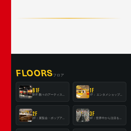
F
A
C
E
B
O
O
K
X
/
T
W
I
T
T
E
R
L
I
N
E
FLOORS
フロア
B1F
1F
B1F: 数々のアーティストが立った、インストアイベントの聖地！
1F： エンタメショップならではのイマーシブ空間
2F
3F
2F：展覧会・ポップアップストア等を開催！大型催事スペース「TOWER SPACE SHIBUYA」
3F：世界中から注目を集める〈日本のポップカルチャー〉の発信基地！