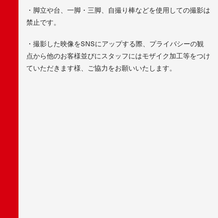
・脚立や台、一脚・三脚、自撮り棒などを使用しての撮影は
禁止です。
・撮影した映像をSNSにアップする際、プライバシーの観
点から他のお客様並びにスタッフにはモザイク加工等をつけ
ていただきます様、ご協力をお願いいたします。
F
A
C
E
B
O
O
K
X
/
T
W
I
T
T
E
R
L
I
N
E