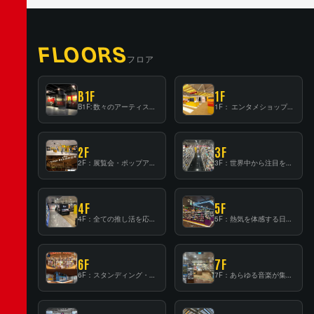
FLOORS
フロア
B1F
1F
B1F: 数々のアーティストが立った、インストアイベントの聖地！
1F： エンタメショップならではのイマーシブ空間
2F
3F
2F：展覧会・ポップアップストア等を開催！大型催事スペース「TOWER SPACE SHIBUYA」
3F：世界中から注目を集める〈日本のポップカルチャー〉の発信基地！
4F
5F
4F：全ての推し活を応援するフロア！
5F：熱気を体感する日本一のK-POP空間！
6F
7F
6F：スタンディング・ビアバーを新設した日本最大規模のレコード専門フロア！
7F：あらゆる音楽が集結する最多ジャンルフロア！