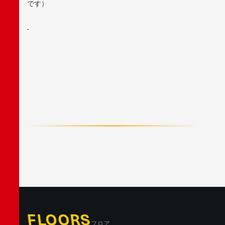
です）
F
A
C
E
B
O
O
K
X
/
T
W
I
T
T
E
R
L
I
N
E
FLOORS
フロア