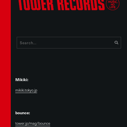
Mikiki:
mikiki.tokyo.jp
bounce:
tower.jp/mag/bounce