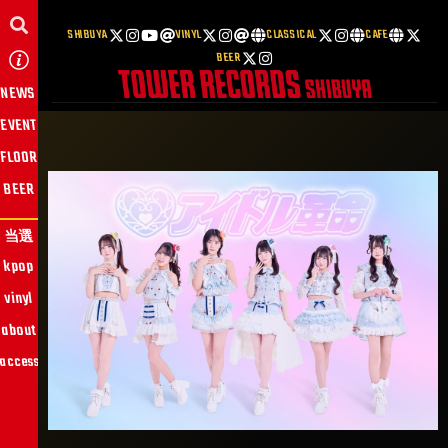
SHIBUYA
VINYL
CLASSICAL
CAFE
BEER
NEWS
EVENT
FLOOR
BEER
当選
kpop
vinyl
about
access