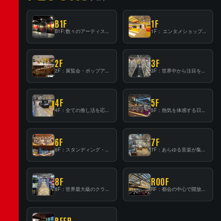
B1F
1F
B1F: 数々のアーティストが立った、インストアイベントの聖地！
1F： エンタメショップならではのイマーシブ空間
2F
3F
2F：展覧会・ポップアップストア等を開催！大型催事スペース「TOWER SPACE SHIBUYA」
3F：世界中から注目を集める〈日本のポップカルチャー〉の発信基地！
4F
5F
4F：全ての推し活を応援するフロア！
5F：熱気を体感する日本一のK-POP空間！
6F
7F
6F：スタンディング・ビアバーを新設した日本最大規模のレコード専門フロア！
7F：あらゆる音楽が集結する最多ジャンルフロア！
8F
ROOF
8F：世界最大級のクラシック音楽専門フロア！
RF：都会の中心で開放感あふれるルーフトップイベントスペース
BEER