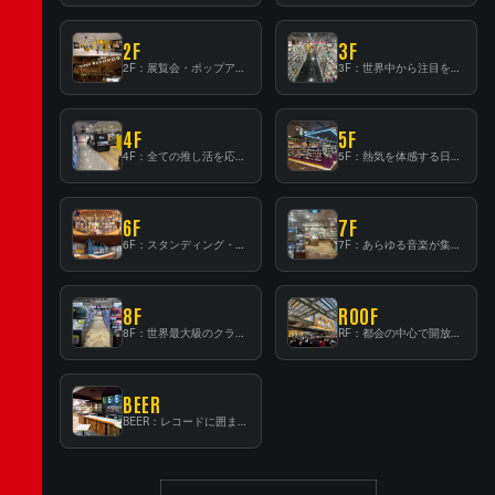
2F
3F
2F：展覧会・ポップアップストア等を開催！大型催事スペース「TOWER SPACE SHIBUYA」
3F：世界中から注目を集める〈日本のポップカルチャー〉の発信基地！
4F
5F
4F：全ての推し活を応援するフロア！
5F：熱気を体感する日本一のK-POP空間！
6F
7F
6F：スタンディング・ビアバーを新設した日本最大規模のレコード専門フロア！
7F：あらゆる音楽が集結する最多ジャンルフロア！
8F
ROOF
8F：世界最大級のクラシック音楽専門フロア！
RF：都会の中心で開放感あふれるルーフトップイベントスペース
BEER
BEER：レコードに囲まれたスタンディングバー