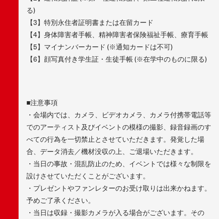
る)
【3】特別永住者証明書または在留カード
【4】身体障害者手帳、精神障害者保険福祉手帳、療育手帳
【5】マイナンバーカード (※通知カードは不可)
【6】顔写真付き学生証・生徒手帳 (※在学中のものに限る)
■注意事項
・会場内では、カメラ、ビデオカメラ、カメラ付携帯電話等
でのアーティスト及びイベントの模様の撮影、録音録画のす
べての行為を一切禁止とさせていただきます。発覚した場
合、データ消去／機材没収の上、ご退場いただきます。
・当日の事故・混乱防止のため、イベントでは様々な制限を
設けさせていただくことがございます。
・プレゼントやファンレターのお受け取りは出来かねます。
予めご了承ください。
・当日は収録・撮影カメラが入る場合がございます。その