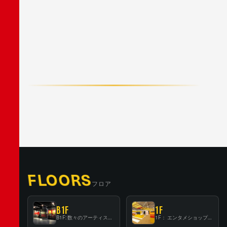
F
A
C
E
B
O
O
K
X
/
T
W
I
T
T
E
R
L
I
N
E
FLOORS
フロア
B1F
1F
B1F: 数々のアーティストが立った、インストアイベントの聖地！
1F： エンタメショップならではのイマーシブ空間