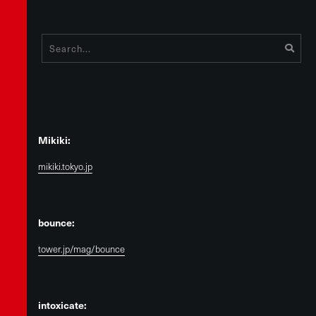
Mikiki:
mikiki.tokyo.jp
bounce:
tower.jp/mag/bounce
intoxicate: