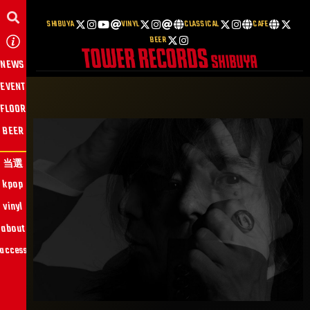
SHIBUYA
VINYL
CLASSICAL
CAFE
BEER
NEWS
EVENT
FLOOR
BEER
当選
kpop
vinyl
about
access