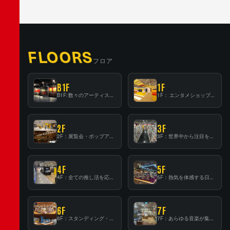
FLOORS
フロア
B1F
1F
B1F: 数々のアーティストが立った、インストアイベントの聖地！
1F： エンタメショップならではのイマーシブ空間
2F
3F
2F：展覧会・ポップアップストア等を開催！大型催事スペース「TOWER SPACE SHIBUYA」
3F：世界中から注目を集める〈日本のポップカルチャー〉の発信基地！
4F
5F
4F：全ての推し活を応援するフロア！
5F：熱気を体感する日本一のK-POP空間！
6F
7F
6F：スタンディング・ビアバーを新設した日本最大規模のレコード専門フロア！
7F：あらゆる音楽が集結する最多ジャンルフロア！