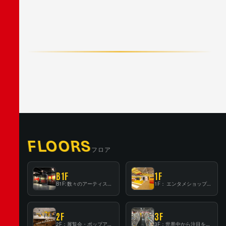
F
A
C
E
B
O
O
K
X
/
T
W
I
T
T
E
R
L
I
N
E
FLOORS
フロア
B1F
1F
B1F: 数々のアーティストが立った、インストアイベントの聖地！
1F： エンタメショップならではのイマーシブ空間
2F
3F
2F：展覧会・ポップアップストア等を開催！大型催事スペース「TOWER SPACE SHIBUYA」
3F：世界中から注目を集める〈日本のポップカルチャー〉の発信基地！