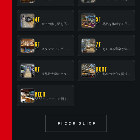
4F
5F
4F：全ての推し活を応援するフロア！
5F：熱気を体感する日本一のK-POP空間！
6F
7F
6F：スタンディング・ビアバーを新設した日本最大規模のレコード専門フロア！
7F：あらゆる音楽が集結する最多ジャンルフロア！
8F
ROOF
8F：世界最大級のクラシック音楽専門フロア！
RF：都会の中心で開放感あふれるルーフトップイベントスペース
BEER
BEER：レコードに囲まれたスタンディングバー
FLOOR GUIDE