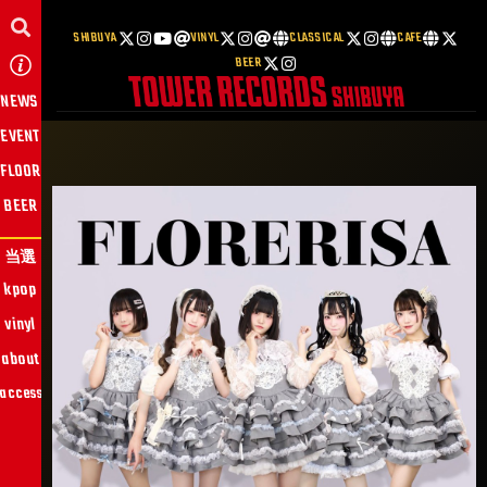
SHIBUYA
VINYL
CLASSICAL
CAFE
BEER
NEWS
EVENT
FLOOR
BEER
当選
kpop
vinyl
about
access