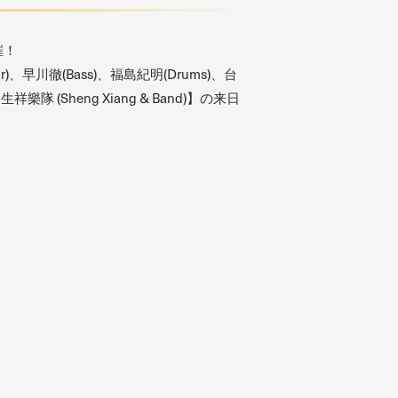
催！
川徹(Bass)、福島紀明(Drums)、台
heng Xiang & Band)】の来日