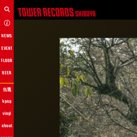
NEWS
EVENT
FLOOR
BEER
当選
kpop
vinyl
about