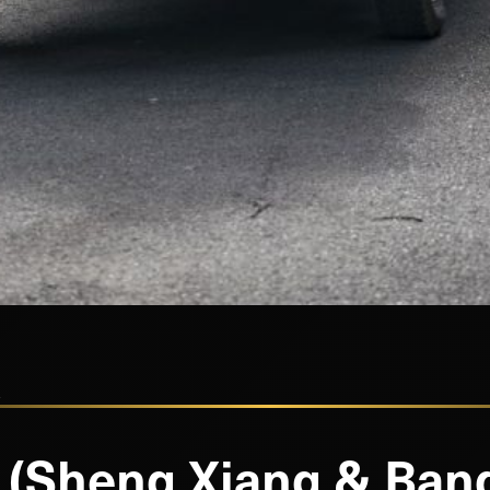
隊
Sheng Xiang & B