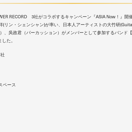
ice×TOWER RECORD 3社がコラボするキャンペーン『ASIA Now！』開
リン・シェンシャン)が率い、日本人アーティストの大竹研(Guitar)、早
吳政君（パーカッション）がメンバーとして参加するバンド【生祥樂隊 (S
ました。
会社
スペース