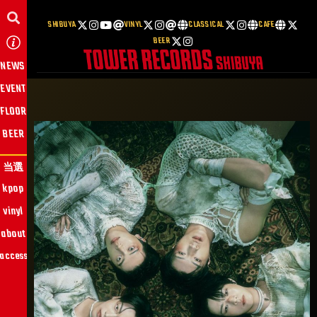
SHIBUYA
VINYL
CLASSICAL
CAFE
BEER
NEWS
EVENT
FLOOR
BEER
当選
kpop
vinyl
about
access