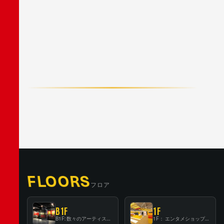
F
A
C
E
B
O
O
K
X
/
T
W
I
T
T
E
R
L
I
N
E
FLOORS
フロア
B1F
1F
B1F: 数々のアーティストが立った、インストアイベントの聖地！
1F： エンタメショップならではのイマーシブ空間