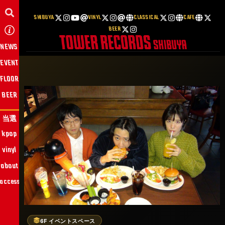
SHIBUYA
VINYL
CLASSICAL
CAFE
BEER
NEWS
EVENT
FLOOR
BEER
当選
kpop
vinyl
about
access
6F イベントスペース