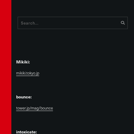
Mikiki:
mikiki.tokyo.jp
bounce:
tower.jp/mag/bounce
intoxicate: