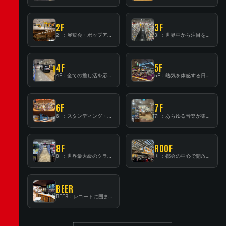
2F
3F
2F：展覧会・ポップアップストア等を開催！大型催事スペース「TOWER SPACE SHIBUYA」
3F：世界中から注目を集める〈日本のポップカルチャー〉の発信基地！
4F
5F
4F：全ての推し活を応援するフロア！
5F：熱気を体感する日本一のK-POP空間！
6F
7F
6F：スタンディング・ビアバーを新設した日本最大規模のレコード専門フロア！
7F：あらゆる音楽が集結する最多ジャンルフロア！
8F
ROOF
8F：世界最大級のクラシック音楽専門フロア！
RF：都会の中心で開放感あふれるルーフトップイベントスペース
BEER
BEER：レコードに囲まれたスタンディングバー