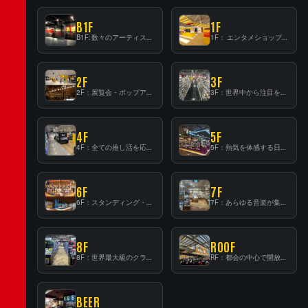
B1F
1F
B1F: 数々のアーティストが立った、インストアイベントの聖地！
1F： エンタメショップならではのイマーシブ空間
2F
3F
2F：展覧会・ポップアップストア等を開催！大型催事スペース「TOWER SPACE SHIBUYA」
3F：世界中から注目を集める〈日本のポップカルチャー〉の発信基地！
4F
5F
4F：全ての推し活を応援するフロア！
5F：熱気を体感する日本一のK-POP空間！
6F
7F
6F：スタンディング・ビアバーを新設した日本最大規模のレコード専門フロア！
7F：あらゆる音楽が集結する最多ジャンルフロア！
8F
ROOF
8F：世界最大級のクラシック音楽専門フロア！
RF：都会の中心で開放感あふれるルーフトップイベントスペース
BEER