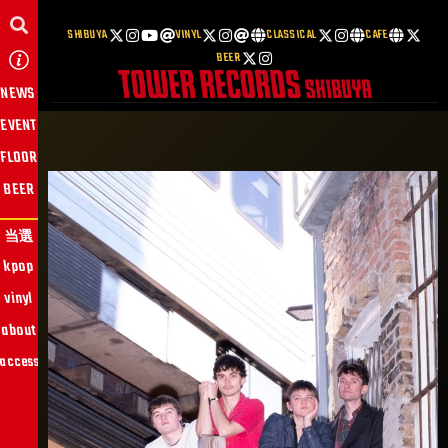
SHIBUYA
VINYL
CLASSICAL
CAFE
BEER
NEWS
EVENT
FLOOR
BEER
当選
kpop
vinyl
about
access