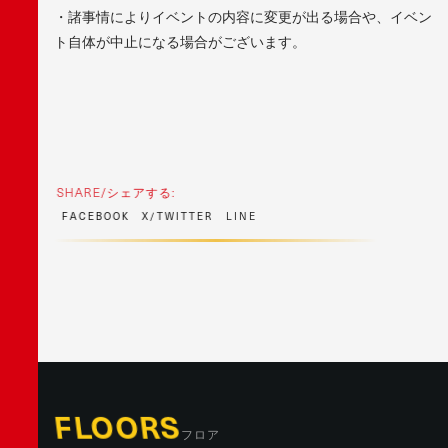
・諸事情によりイベントの内容に変更が出る場合や、イベン
ト自体が中止になる場合がございます。
SHARE/シェアする:
F
A
C
E
B
O
O
K
X
/
T
W
I
T
T
E
R
L
I
N
E
FLOORS
フロア