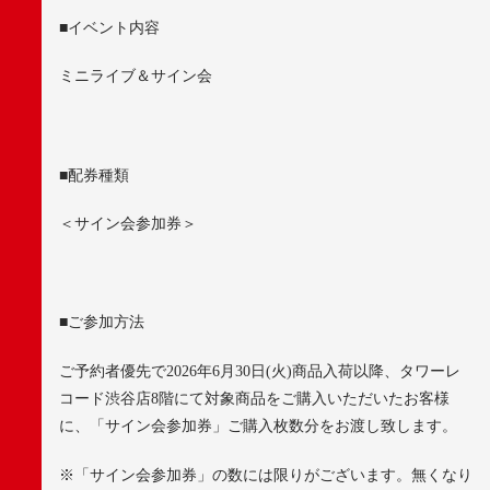
■
イベント内容
ミニライブ＆サイン会
■
配券種類
＜サイン会参加券＞
■
ご参加方法
ご予約者優先で
2026
年
6
月
30
日
(
火
)
商品入荷以降、タワーレ
コード渋谷店
8
階にて対象商品をご購入いただいたお客様
に、「サイン会参加券」ご購入枚数分をお渡し致します。
※
「サイン会参加券」の数には限りがございます。無くなり