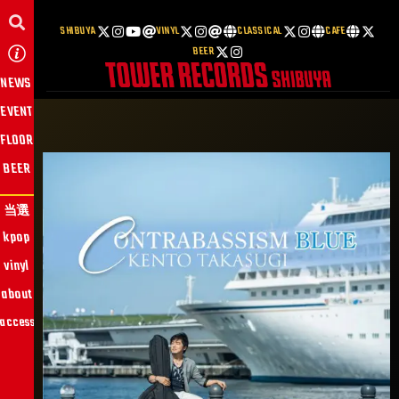
SHIBUYA
VINYL
CLASSICAL
CAFE
BEER
NEWS
EVENT
FLOOR
BEER
当選
kpop
vinyl
about
access