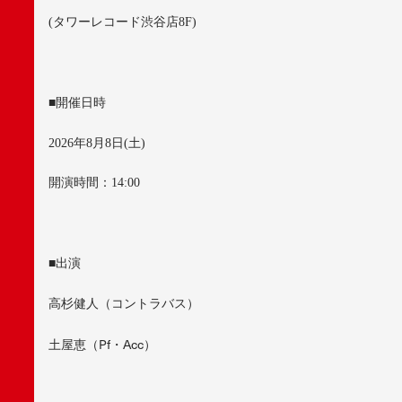
(
タワーレコード渋谷店
8F)
■
開催日時
2026
年
8
月
8
日
(
土
)
開演時間：
14:00
■
出演
高杉健人（コントラバス）
土屋恵（Pf・Acc）