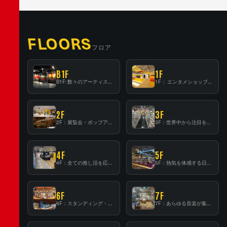
FLOORS
フロア
B1F
1F
B1F: 数々のアーティストが立った、インストアイベントの聖地！
1F： エンタメショップならではのイマーシブ空間
2F
3F
2F：展覧会・ポップアップストア等を開催！大型催事スペース「TOWER SPACE SHIBUYA」
3F：世界中から注目を集める〈日本のポップカルチャー〉の発信基地！
4F
5F
4F：全ての推し活を応援するフロア！
5F：熱気を体感する日本一のK-POP空間！
6F
7F
6F：スタンディング・ビアバーを新設した日本最大規模のレコード専門フロア！
7F：あらゆる音楽が集結する最多ジャンルフロア！