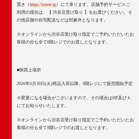
置き（
https://tower.jp
）にて承ります。店舗予約サービスご
利用の場合は、【 渋谷店受け取り 】をお選びください。そ
の他店舗や自宅配送などは対象外となります。
※
オンラインから渋谷店受け取り指定でご予約いただいたお
客様の分も全て
8
階レジでのお渡しとなります。
■
御買上場所
2026
年
6
月
30
日
(
火
)
商品入荷以降、
8
階レジにて販売開始予定
※
変更になる場合がございますので、その場合は
HP
及びＸ
にてお知らせいたします。
※
オンラインから渋谷店受け取り指定でご予約いただいたお
客様の分も全て
8
階レジでのお渡しとなります。