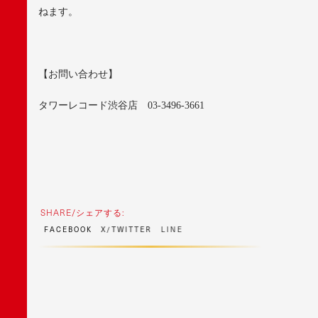
ねます。
【お問い合わせ】
タワーレコード渋谷店
03-3496-3661
SHARE/シェアする:
F
A
C
E
B
O
O
K
X
/
T
W
I
T
T
E
R
L
I
N
E