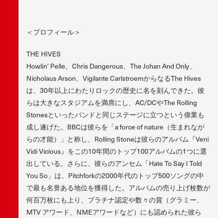
＜プロフィール＞
THE HIVES
Howlin’ Pelle、Chris Dangerous、The Johan And Only、
Nicholaus Arson、Vigilante CarlstroemからなるThe Hives
は、30年以上にわたりロックの歴史に名を刻んできた。彼
らは大きなスタジアムを満席にし、AC/DCやThe Rolling
Stonesといったバンドと同じステージに立つという偉業も
成し遂げた。BBCは彼らを「a force of nature（生まれなが
らの才能）」と称し、Rolling Stoneは彼らのアルバム『Veni
Vidi Vicious』をこの10年間のトップ100アルバムの1つに選
出している。さらに、彼らのアンセム「Hate To Say I Told
You So」は、Pitchforkの2000年代のトップ500ソングの中
で最も名誉ある地位を獲得した。アルバムの売り上げ枚数が
何百万枚にも上り、プラチナ認定や数々の賞（グラミー、
MTV アワード、NMEアワードなど）にも認められた彼ら