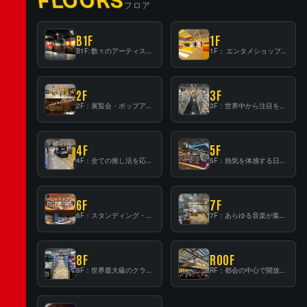
フロア
B1F
1F
B1F: 数々のアーティストが立った、インストアイベントの聖地！
1F： エンタメショップならではのイマーシブ空間
2F
3F
2F：展覧会・ポップアップストア等を開催！大型催事スペース「TOWER SPACE SHIBUYA」
3F：世界中から注目を集める〈日本のポップカルチャー〉の発信基地！
4F
5F
4F：全ての推し活を応援するフロア！
5F：熱気を体感する日本一のK-POP空間！
6F
7F
6F：スタンディング・ビアバーを新設した日本最大規模のレコード専門フロア！
7F：あらゆる音楽が集結する最多ジャンルフロア！
8F
ROOF
8F：世界最大級のクラシック音楽専門フロア！
RF：都会の中心で開放感あふれるルーフトップイベントスペース