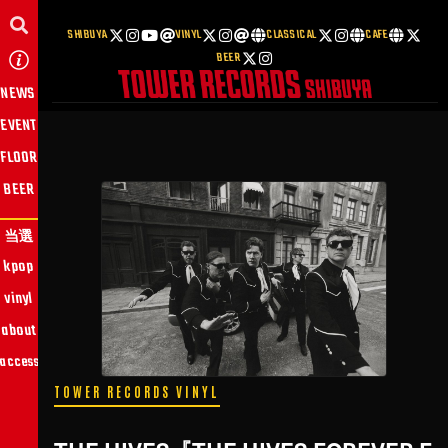
SHIBUYA
VINYL
CLASSICAL
CAFE
BEER
NEWS
EVENT
FLOOR
BEER
当選
kpop
vinyl
about
access
TOWER RECORDS VINYL