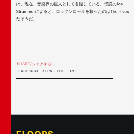
は、現在、音楽界の巨人として君臨している。伝説のJoe
Strummerによると、ロックンロールを救ったのはThe Hives
だそうだ。
SHARE/シェアする:
F
A
C
E
B
O
O
K
X
/
T
W
I
T
T
E
R
L
I
N
E
FLOORS