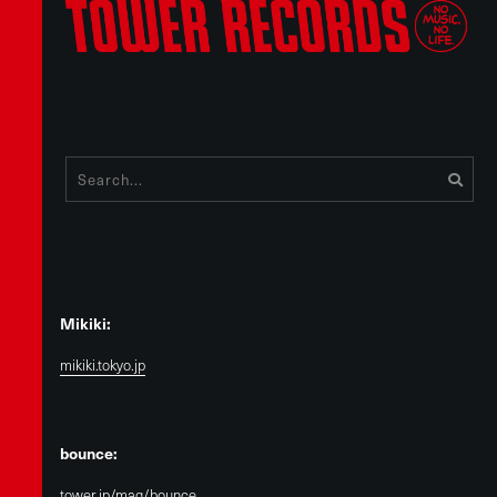
Mikiki:
mikiki.tokyo.jp
bounce:
tower.jp/mag/bounce