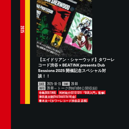
2025
【エイドリアン・シャーウッド】タワーレ
コード渋谷 × BEATINK presents Dub
Sessions 2025 開催記念スペシャル対
談！！
2025-10-15
20:00
DATE
TIME
20:00～トーク(YouTube公開収録)
INFO
寺島(BEATINK)
河村祐介(OTOTOY/『DUB入門』監修)
津田昌太朗(Festivallife/司会)
青木太一(タワーレコード渋谷店 店長)