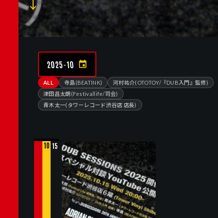
2025-10
ALL
寺島(BEATINK)
河村祐介(OTOTOY/『DUB入門』監修)
津田昌太朗(Festivallife/司会)
青木太一(タワーレコード渋谷店 店長)
10
15