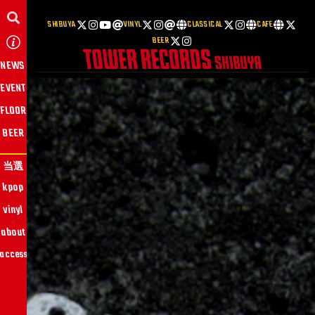
SHIBUYA
VINYL
CLASSICAL
CAFE
BEER
NEWS
EVENT
FLOOR
BEER
当選
kpop
vinyl
about
access