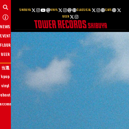
SHIBUYA
VINYL
CLASSICAL
CAFE
BEER
NEWS
EVENT
FLOOR
BEER
当選
kpop
vinyl
about
access