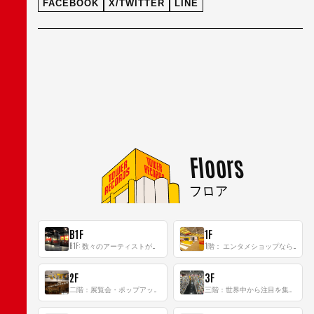
FACEBOOK
X/TWITTER
LINE
Floors
フロア
B1F
1F
B1F: 数々のアーティストが立った、インストアイベントの聖地！
1階： エンタメショップならではのイマーシブ空間
2F
3F
二階：展覧会・ポップアップストア等を開催！大型催事スペース「TOWER SPACE SHIBUYA」
三階：世界中から注目を集める〈日本のポップカルチャー〉の発信基地！