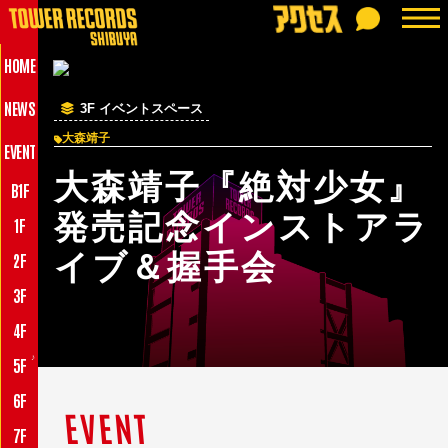
HOME
NEWS
3F イベントスペース
大森靖子
EVENT
大森靖子『絶対少女』
B1F
発売記念インストアラ
1F
イブ＆握手会
2F
3F
4F
♪
5F
6F
EVENT
7F