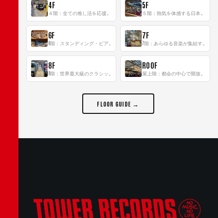
4F
5F
４階：全ての推し活を応援するフロア！
５階：熱気を体感する日本一のK-POP空間！
6F
7F
6階：スタンディング・ビアバーを新設した日本最大規模のレコード専門フロア！
7階：あらゆる音楽が集結する最多ジャンルフロア！
8F
ROOF
8階：世界最大級のクラシック音楽専門フロア！
屋上階：都会の中心で開放感あふれるルーフトップイベントスペース
FLOOR GUIDE →