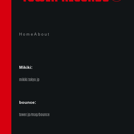
Home
About
Mikiki:
mikiki.tokyo.jp
bounce:
tower.jp/mag/bounce