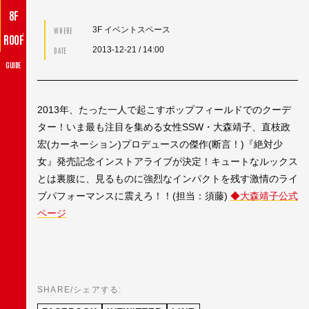
8F
3F イベントスペース
WHERE
♪
ROOF
2013-12-21
/ 14:00
DATE
GUIDE
2013年、たった一人で起こすポップフィールドでのクーデ
ター！いま最も注目を集める女性SSW・大森靖子、直枝政
宏(カーネーション)プロデュースの傑作(断言！)『絶対少
女』発売記念インストアライブが決定！キュートなルックス
とは裏腹に、見るものに強烈なインパクトを残す激情のライ
ブパフォーマンスに震えろ！！(担当：須藤)
◆大森靖子公式
ページ
SHARE/シェアする: