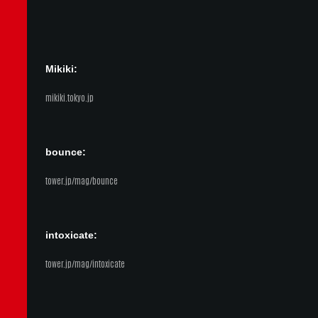
Mikiki:
mikiki.tokyo.jp
bounce:
tower.jp/mag/bounce
intoxicate:
tower.jp/mag/intoxicate