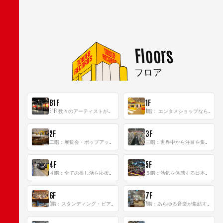
Floors
フロア
B1F
1F
B1F: 数々のアーティストが立った、インストアイベントの聖地！
1階： エンタメショップならではのイマーシブ空間
2F
3F
二階：展覧会・ポップアップストア等を開催！大型催事スペース「TOWER SPACE SHIBUYA」
三階：世界中から注目を集める〈日本のポップカルチャー〉の発信基地！
4F
5F
４階：全ての推し活を応援するフロア！
５階：熱気を体感する日本一のK-POP空間！
6F
7F
6階：スタンディング・ビアバーを新設した日本最大規模のレコード専門フロア！
7階：あらゆる音楽が集結する最多ジャンルフロア！