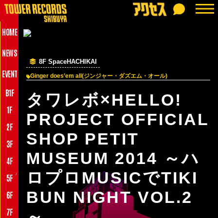
HOME
NEWS
8F SpaceHACHIKAI
EVENT
Ginger does’em all(ジンジャー・ダズエム・オール)
B1F
タワレボ×HELLO!
1F
PROJECT OFFICIAL
2F
SHOP PETIT
3F
MUSEUM 2014 ～ハ
4F
ロプロMUSICでTIKI
♪
5F
BUN NIGHT VOL.2
6F
7F
～