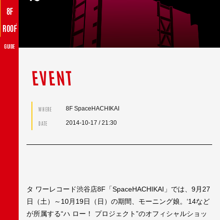
8F
♪
ROOF
GUIDE
EVENT
8F SpaceHACHIKAI
WHERE
2014-10-17
/ 21:30
DATE
タ ワーレコード渋谷店8F「SpaceHACHIKAI」では、9月27
日（土）～10月19日（日）の期間、モーニング娘。‘14など
が所属する“ハ ロー！ プロジェクト”のオフィシャルショッ