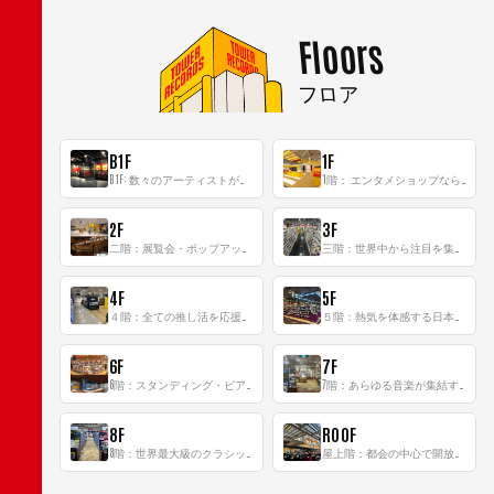
Floors
フロア
B1F
1F
B1F: 数々のアーティストが立った、インストアイベントの聖地！
1階： エンタメショップならではのイマーシブ空間
2F
3F
二階：展覧会・ポップアップストア等を開催！大型催事スペース「TOWER SPACE SHIBUYA」
三階：世界中から注目を集める〈日本のポップカルチャー〉の発信基地！
4F
5F
４階：全ての推し活を応援するフロア！
５階：熱気を体感する日本一のK-POP空間！
6F
7F
6階：スタンディング・ビアバーを新設した日本最大規模のレコード専門フロア！
7階：あらゆる音楽が集結する最多ジャンルフロア！
8F
ROOF
8階：世界最大級のクラシック音楽専門フロア！
屋上階：都会の中心で開放感あふれるルーフトップイベントスペース