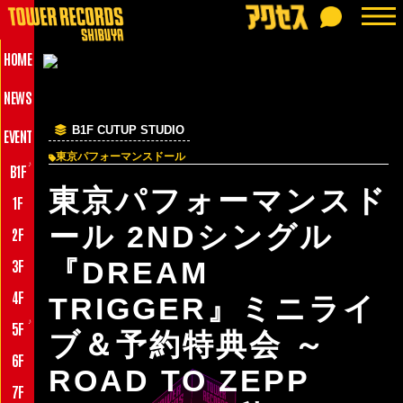
HOME
NEWS
B1F CUTUP STUDIO
EVENT
東京パフォーマンスドール
♪
B1F
東京パフォーマンスド
1F
ール 2NDシングル
2F
3F
『DREAM
4F
TRIGGER』ミニライ
♪
5F
ブ＆予約特典会 ～
6F
ROAD TO ZEPP
7F