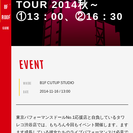
TOUR 2014秋～
♪
8F
①13：00、②16：30
♪
ROOF
GUIDE
EVENT
B1F CUTUP STUDIO
WHERE
2014-11-16
/ 13:00
DATE
東京パフォーマンスドールNo.1応援店と自負しているタワ
レコ渋谷店では、もちろん今回もイベント開催します。ます
ます成長している彼女たちのライブパフォーマンスは必見で