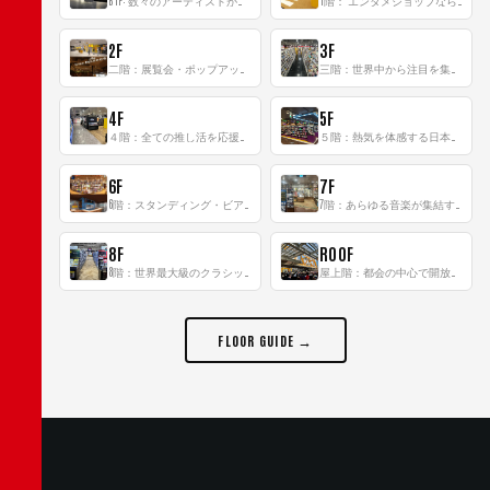
2F
3F
二階：展覧会・ポップアップストア等を開催！大型催事スペース「TOWER SPACE SHIBUYA」
三階：世界中から注目を集める〈日本のポップカルチャー〉の発信基地！
4F
5F
４階：全ての推し活を応援するフロア！
５階：熱気を体感する日本一のK-POP空間！
6F
7F
6階：スタンディング・ビアバーを新設した日本最大規模のレコード専門フロア！
7階：あらゆる音楽が集結する最多ジャンルフロア！
8F
ROOF
8階：世界最大級のクラシック音楽専門フロア！
屋上階：都会の中心で開放感あふれるルーフトップイベントスペース
FLOOR GUIDE →