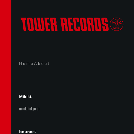
Home
About
Mikiki:
mikiki.tokyo.jp
bounce: