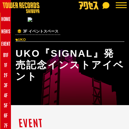
HOME
NEWS
3F イベントスペース
UKO
EVENT
UKO『SIGNAL』発
B1F
売記念インストアイベ
1F
ント
2F
3F
4F
♪
5F
6F
EVENT
7F