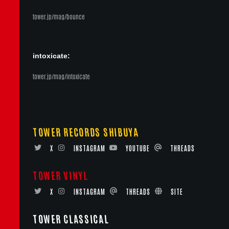
tower.jp/mag/bounce
intoxicate:
tower.jp/mag/intoxicate
TOWER RECORDS SHIBUYA
X
INSTAGRAM
YOUTUBE
THREADS
TOWER VINYL
X
INSTAGRAM
THREADS
SITE
TOWER CLASSICAL