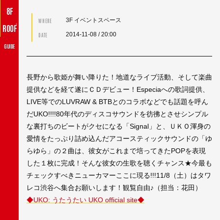
8F
3F イベントスペース
WHERE
♪
ROOF
2014-11-08
/ 20:00
DATE
GUIDE
長野から歌姫が舞い降りた！地道なライブ活動、そして楽曲
提供などを経て遂にＣＤデビュー！Especiaへの歌詞提供、
LIVE等でのLUVRAW & BTBとのコラボなどでも話題を呼ん
だUKO!!!!80年代のディスコサウンドを彷彿とさせシンプル
な裏打ちのビートがクセになる「Signal」と、ＵＫＯ渾身の
愛情をたっぷり詰め込んだアコースティックサウンドの「ゆ
らゆら」の２曲は、彼女がこれまで培ってきたPOPを表現
した１枚に完成！そんな彼女の生歌を聴くチャンス★今最も
チェックすべきニューカマーここに現る!!!11/8（土）はタワ
レコ渋谷へ集合お願いします！観覧自由♪（担当：花田）
◆UKO: うたうたい UKO official site◆