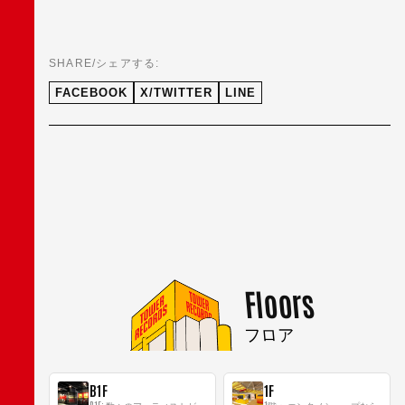
SHARE/シェアする:
FACEBOOK
X/TWITTER
LINE
Floors
フロア
B1F
1F
B1F: 数々のアーティストが立った、インストアイベントの聖地！
1階： エンタメショップならではのイマーシブ空間