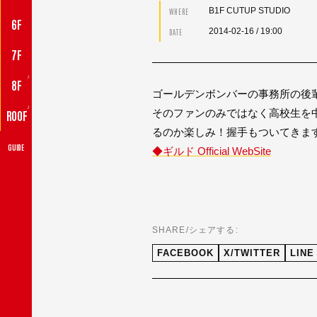
B1F CUTUP STUDIO
WHERE
6F
2014-02-16
/ 19:00
DATE
7F
♪
8F
ゴールデンボンバーの事務所の後
♪
そのファンのみではなく高校生を
ROOF
るのか楽しみ！握手もついてきますよ
GUIDE
◆ギルド Official WebSite
SHARE/シェアする:
FACEBOOK
X/TWITTER
LINE