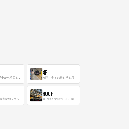
4F
三階：世界中から注目を集める〈日本のポップカルチャー〉の発信基地！
４階：全ての推し活を応援するフロア！
ROOF
8階：世界最大級のクラシック音楽専門フロア！
屋上階：都会の中心で開放感あふれるルーフトップイベントスペース