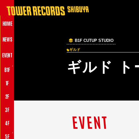
HOME
NEWS
B1F CUTUP STUDIO
ギルド
EVENT
ギルド ト
♪
B1F
1F
2F
3F
EVENT
4F
♪
5F