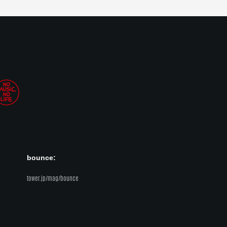
bounce:
tower.jp/mag/bounce