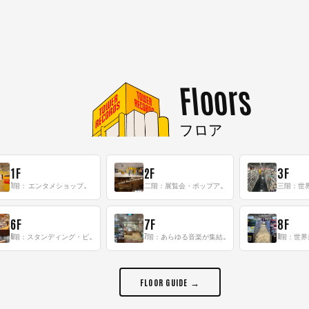
Floors
フロア
1F
2F
3F
1階： エンタメショップならではのイマーシブ空間
二階：展覧会・ポップアップストア等を開催！大型催事スペース「TOWER SPACE SHIBUYA」
6F
7F
8F
6階：スタンディング・ビアバーを新設した日本最大規模のレコード専門フロア！
7階：あらゆる音楽が集結する最多ジャンルフロア！
FLOOR GUIDE →