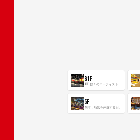
B1F
B1F: 数々のアーティストが立った、インストアイベントの聖地！
5F
５階：熱気を体感する日本一のK-POP空間！