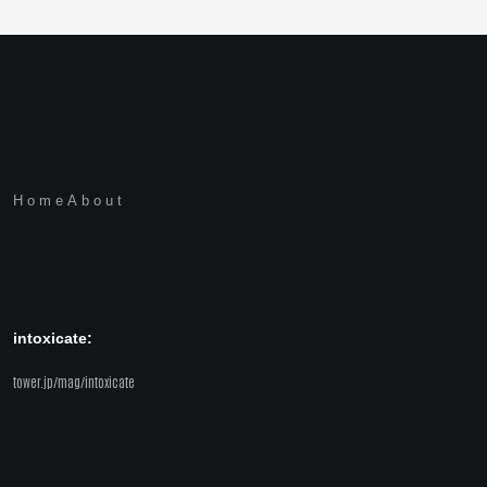
Home
About
intoxicate:
tower.jp/mag/intoxicate