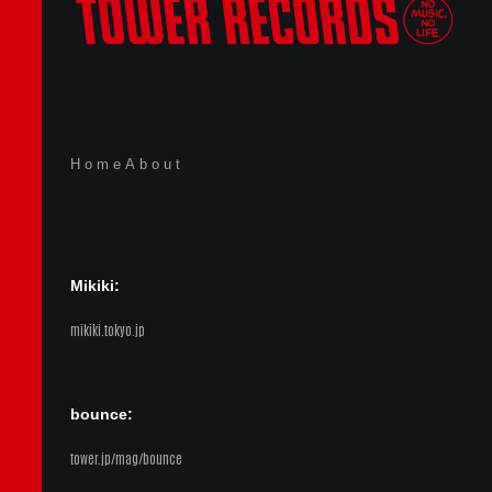
Home
About
Mikiki:
mikiki.tokyo.jp
bounce:
tower.jp/mag/bounce