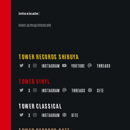
intoxicate:
tower.jp/mag/intoxicate
TOWER RECORDS SHIBUYA
X
INSTAGRAM
YOUTUBE
THREADS
TOWER VINYL
X
INSTAGRAM
THREADS
SITE
TOWER CLASSICAL
X
INSTAGRAM
SITE