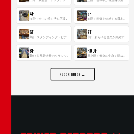
4F
5F
４階：全ての推し活を応援するフロア！
５階：熱気を体感する日本一のK-POP空間！
6F
7F
6階：スタンディング・ビアバーを新設した日本最大規模のレコード専門フロア！
7階：あらゆる音楽が集結する最多ジャンルフロア！
8F
ROOF
8階：世界最大級のクラシック音楽専門フロア！
屋上階：都会の中心で開放感あふれるルーフトップイベントスペース
FLOOR GUIDE →