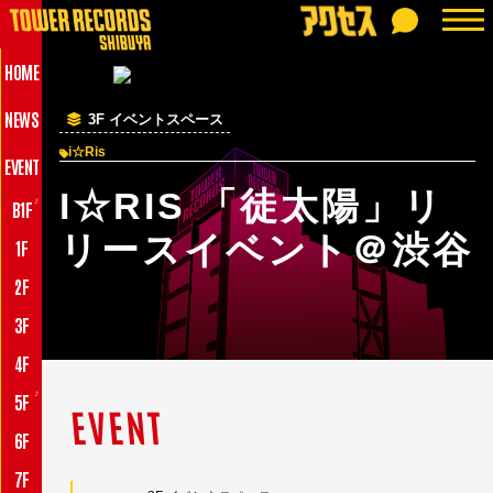
HOME
NEWS
3F イベントスペース
i☆Ris
EVENT
I☆RIS 「徒太陽」リ
♪
B1F
リースイベント＠渋谷
1F
2F
3F
4F
♪
5F
EVENT
6F
7F