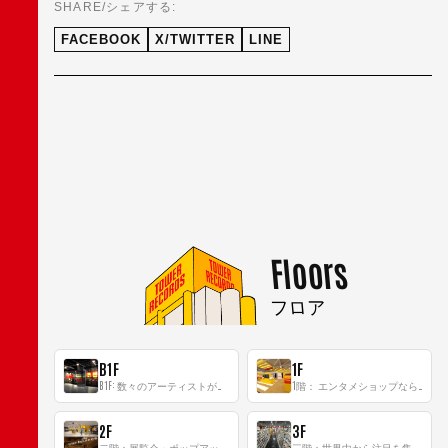
SHARE/シェアする:
FACEBOOK
X/TWITTER
LINE
Floors
フロア
B1F
1F
B1F: 数々のアーティストが立った、インストアイベントの聖地！
1階： エンタメショップならではのイマーシブ空間
2F
3F
二階：展覧会・ポップアップストア等を開催！大型催事スペース「TOWER SPACE SHIBUYA」
三階：世界中から注目を集める〈日本のポップカルチャー〉の発信基地！