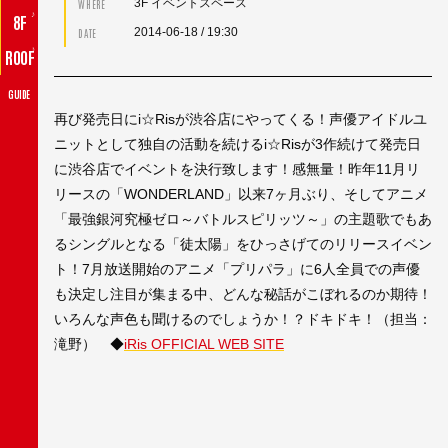
3F イベントスペース
WHERE
♪
8F
2014-06-18
/ 19:30
DATE
♪
ROOF
GUIDE
再び発売日にi☆Risが渋谷店にやってくる！声優アイドルユ
ニットとして独自の活動を続けるi☆Risが3作続けて発売日
に渋谷店でイベントを決行致します！感無量！昨年11月リ
リースの「WONDERLAND」以来7ヶ月ぶり、そしてアニメ
「最強銀河究極ゼロ～バトルスピリッツ～」の主題歌でもあ
るシングルとなる「徒太陽」をひっさげてのリリースイベン
ト！7月放送開始のアニメ「プリパラ」に6人全員での声優
も決定し注目が集まる中、どんな秘話がこぼれるのか期待！
いろんな声色も聞けるのでしょうか！？ドキドキ！（担当：
滝野） ◆
iRis OFFICIAL WEB SITE