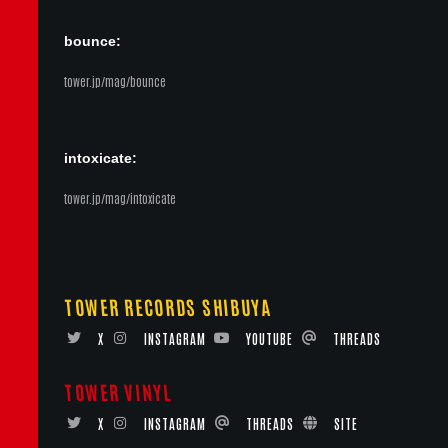
bounce:
tower.jp/mag/bounce
intoxicate:
tower.jp/mag/intoxicate
TOWER RECORDS SHIBUYA
X
INSTAGRAM
YOUTUBE
THREADS
TOWER VINYL
X
INSTAGRAM
THREADS
SITE