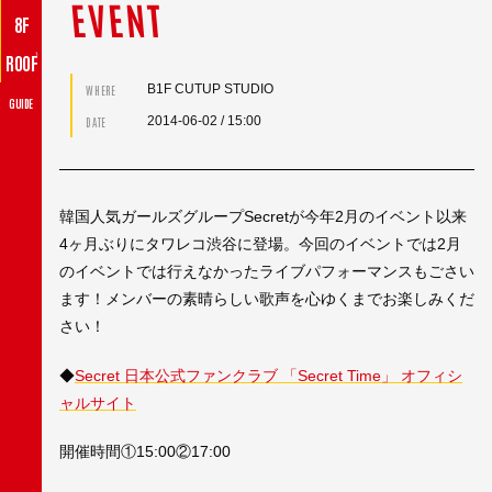
EVENT
8F
♪
ROOF
B1F CUTUP STUDIO
WHERE
GUIDE
2014-06-02
/ 15:00
DATE
韓国人気ガールズグループSecretが今年2月のイベント以来
4ヶ月ぶりにタワレコ渋谷に登場。今回のイベントでは2月
のイベントでは行えなかったライブパフォーマンスもごさい
ます！メンバーの素晴らしい歌声を心ゆくまでお楽しみくだ
さい！
◆
Secret 日本公式ファンクラブ 「Secret Time」 オフィシ
ャルサイト
開催時間①15:00②17:00