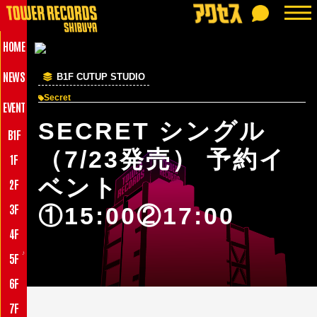
HOME
NEWS
B1F CUTUP STUDIO
Secret
EVENT
SECRET シングル
B1F
（7/23発売） 予約イ
1F
ベント
2F
3F
①15:00②17:00
4F
♪
5F
6F
7F