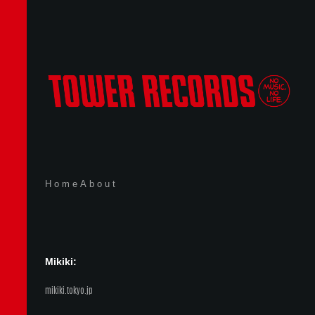
Home
About
Mikiki:
mikiki.tokyo.jp