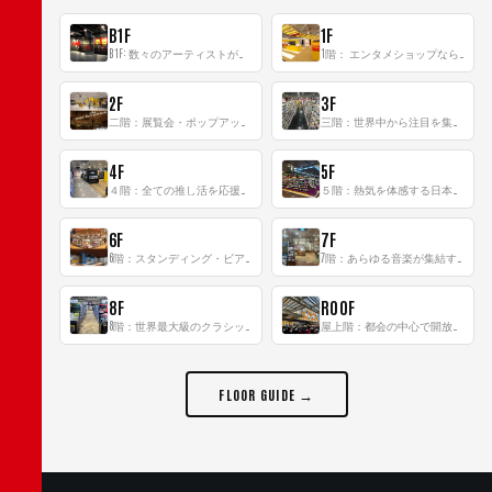
B1F
1F
B1F: 数々のアーティストが立った、インストアイベントの聖地！
1階： エンタメショップならではのイマーシブ空間
2F
3F
二階：展覧会・ポップアップストア等を開催！大型催事スペース「TOWER SPACE SHIBUYA」
三階：世界中から注目を集める〈日本のポップカルチャー〉の発信基地！
4F
5F
４階：全ての推し活を応援するフロア！
５階：熱気を体感する日本一のK-POP空間！
6F
7F
6階：スタンディング・ビアバーを新設した日本最大規模のレコード専門フロア！
7階：あらゆる音楽が集結する最多ジャンルフロア！
8F
ROOF
8階：世界最大級のクラシック音楽専門フロア！
屋上階：都会の中心で開放感あふれるルーフトップイベントスペース
FLOOR GUIDE →