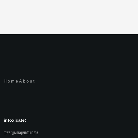
Home
About
intoxicate:
tower.jp/mag/intoxicate