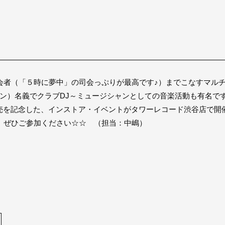
会者（「５時に夢中」の司会っぷりが最高です♪）までこなすマル
マン）名義でクラブDJ～ミュージシャンとしての音楽活動も有名ですが、
ic 2」の発売を記念した、インストア・イベントがタワーレコード渋谷店
、ぜひご参加ください☆☆ （担当：中嶋）