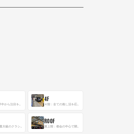
4F
三階：世界中から注目を集める〈日本のポップカルチャー〉の発信基地！
４階：全ての推し活を応援するフロア！
ROOF
8階：世界最大級のクラシック音楽専門フロア！
屋上階：都会の中心で開放感あふれるルーフトップイベントスペース