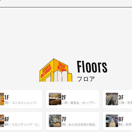
Floors
フロア
1F
2F
3F
1階： エンタメショップならではのイマーシブ空間
二階：展覧会・ポップアップストア等を開催！大型催事スペース「TOWER SPACE SHIBUYA」
6F
7F
8F
6階：スタンディング・ビアバーを新設した日本最大規模のレコード専門フロア！
7階：あらゆる音楽が集結する最多ジャンルフロア！