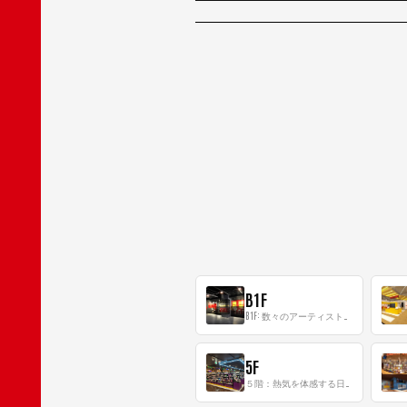
B1F
B1F: 数々のアーティストが立った、インストアイベントの聖地！
5F
５階：熱気を体感する日本一のK-POP空間！