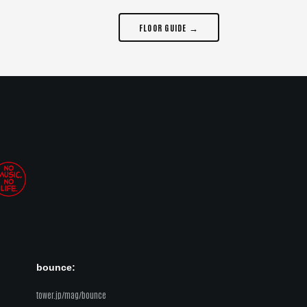
FLOOR GUIDE →
bounce:
tower.jp/mag/bounce