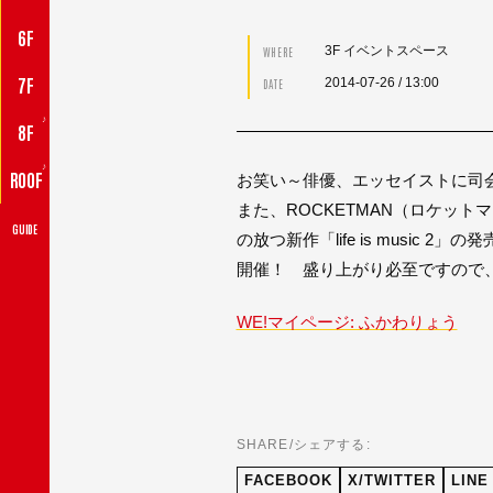
6F
3F イベントスペース
WHERE
7F
2014-07-26
/ 13:00
DATE
♪
8F
♪
ROOF
お笑い～俳優、エッセイストに司
また、ROCKETMAN（ロケット
GUIDE
の放つ新作「life is mus
開催！ 盛り上がり必至ですので
WE!マイページ: ふかわりょう
SHARE/シェアする:
FACEBOOK
X/TWITTER
LINE