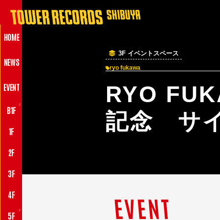
HOME
3F イベントスペース
NEWS
ryo fukawa
EVENT
RYO FUK
♪
B1F
記念 サ
1F
2F
3F
4F
EVENT
♪
5F