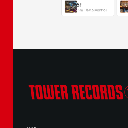
5F
５階：熱気を体感する日本一のK-POP空間！