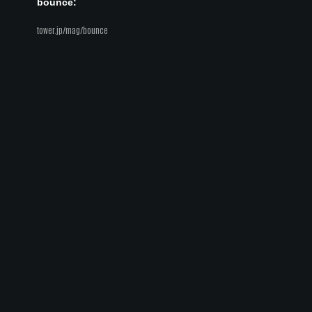
bounce:
tower.jp/mag/bounce