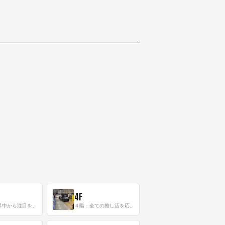
4F
三階：世界中から注目を集める〈日本のポップカルチャー〉の発信基地！
４階：全ての推し活を応援するフロア！