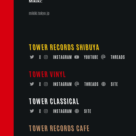
Mikiki:
mikiki.tokyo.jp
TOWER RECORDS SHIBUYA
X
INSTAGRAM
YOUTUBE
THREADS
TOWER VINYL
X
INSTAGRAM
THREADS
SITE
TOWER CLASSICAL
X
INSTAGRAM
SITE
TOWER RECORDS CAFE