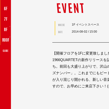
EVENT
6F
7F
1F イベントスペース
WHERE
♪
8F
2014-08-02
/ 15:00
DATE
♪
ROOF
GUIDE
【開催フロアを1Fに変更致しまし
1966QUARTETの新作リリ
ち。前回も大盛り上がりで、沢山
ズナンバー」。これまでにもビー
が入り混じり開かれる、新しい音
すので、お早めにご来店下さい！(