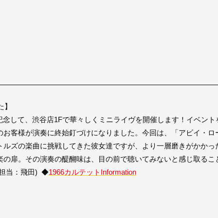
た】
ースを記念して、渋谷店1Fで華々しくミニライヴを開催します！イベ
のお客様が演奏に終始釘づけになりました。今回は、「アビイ・ロ
トルズの楽曲に挑戦してきた彼女達ですが、より一層磨きがかかっ
楽の扉。その演奏の醍醐味は、目の前で聴いてみないと感じ取るこ
担当：飛田) ◆
1966カルテットInformation