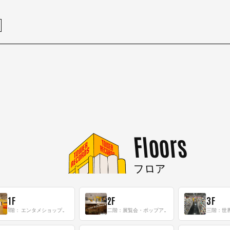
Floors
フロア
1F
2F
3F
1階： エンタメショップならではのイマーシブ空間
二階：展覧会・ポップアップストア等を開催！大型催事スペース「TOWER SPACE SHIBUYA」