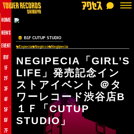
HOME
NEWS
B1F CUTUP STUDIO
EVENT
Especia
Negicco
Negipecia
B1F
NEGIPECIA「GIRL’S
1F
LIFE」発売記念イン
2F
ストアイベント ＠タ
3F
ワーレコード渋谷店B
4F
１Ｆ「CUTUP
♪
5F
STUDIO」
6F
7F