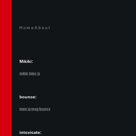
Home
About
Mikiki:
mikiki.tokyo.jp
bounce:
tower.jp/mag/bounce
intoxicate: