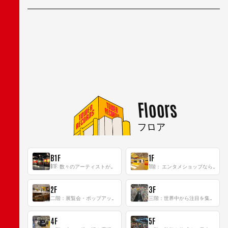
Floors
フロア
B1F
1F
B1F: 数々のアーティストが立った、インストアイベントの聖地！
1階： エンタメショップならではのイマーシブ空間
2F
3F
二階：展覧会・ポップアップストア等を開催！大型催事スペース「TOWER SPACE SHIBUYA」
三階：世界中から注目を集める〈日本のポップカルチャー〉の発信基地！
4F
5F