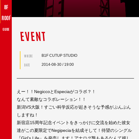
8F
♪
ROOF
GUIDE
EVENT
B1F CUTUP STUDIO
WHERE
2014-08-30
/ 19:00
DATE
えー！！NegiccoとEspeciaがコラボ？！
なんて素敵なコラボレーション！！
新潟VS大阪！すごい科学反応が起きそうな予感がぷんぷん
しますね！
新宿店15周年記念イベントをきっかけに交流を始めた彼女
達がこの夏限定でNegipeciaを結成そして！待望のシングル
『Girl’s Life』を発売します！アナログ盤もあるなんて嬉し