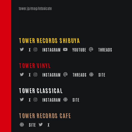
tower.jp/mag/intoxicate
TOWER RECORDS SHIBUYA
X
INSTAGRAM
YOUTUBE
THREADS
TOWER VINYL
X
INSTAGRAM
THREADS
SITE
TOWER CLASSICAL
X
INSTAGRAM
SITE
TOWER RECORDS CAFE
SITE
X