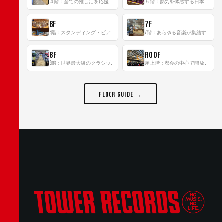
４階：全ての推し活を応援するフロア！
５階：熱気を体感する日本一のK-POP空間！
6F
7F
6階：スタンディング・ビアバーを新設した日本最大規模のレコード専門フロア！
7階：あらゆる音楽が集結する最多ジャンルフロア！
8F
ROOF
8階：世界最大級のクラシック音楽専門フロア！
屋上階：都会の中心で開放感あふれるルーフトップイベントスペース
FLOOR GUIDE →