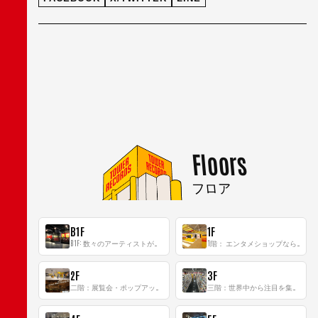
Floors
フロア
B1F
1F
B1F: 数々のアーティストが立った、インストアイベントの聖地！
1階： エンタメショップならではのイマーシブ空間
2F
3F
二階：展覧会・ポップアップストア等を開催！大型催事スペース「TOWER SPACE SHIBUYA」
三階：世界中から注目を集める〈日本のポップカルチャー〉の発信基地！