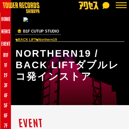
HOME
NEWS
B1F CUTUP STUDIO
BACK LIFT
Northern19
EVENT
NORTHERN19 /
B1F
BACK LIFTダブルレ
1F
コ発インストア
2F
3F
4F
♪
5F
6F
EVENT
7F