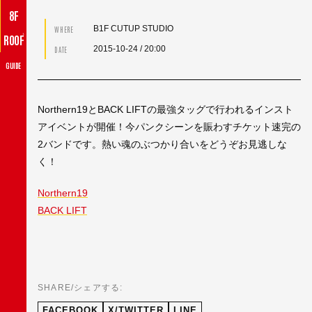
8F
B1F CUTUP STUDIO
WHERE
♪
ROOF
2015-10-24
/ 20:00
DATE
GUIDE
Northern19とBACK LIFTの最強タッグで行われるインスト
アイベントが開催！今パンクシーンを賑わすチケット速完の
2バンドです。熱い魂のぶつかり合いをどうぞお見逃しな
く！
Northern19
BACK LIFT
SHARE/シェアする:
FACEBOOK
X/TWITTER
LINE