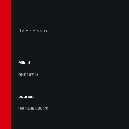
Home
About
Mikiki:
mikiki.tokyo.jp
bounce:
tower.jp/mag/bounce