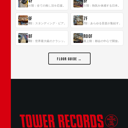
4F
5F
４階：全ての推し活を応援するフロア！
５階：熱気を体感する日本一のK-POP空間！
6F
7F
6階：スタンディング・ビアバーを新設した日本最大規模のレコード専門フロア！
7階：あらゆる音楽が集結する最多ジャンルフロア！
8F
ROOF
8階：世界最大級のクラシック音楽専門フロア！
屋上階：都会の中心で開放感あふれるルーフトップイベントスペース
FLOOR GUIDE →