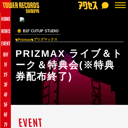
HOME
NEWS
B1F CUTUP STUDIO
プリズマックス
Prizmax
EVENT
PRIZMAX ライブ＆ト
♪
B1F
ーク＆特典会(※特典
1F
券配布終了)
2F
3F
4F
♪
5F
6F
EVENT
7F