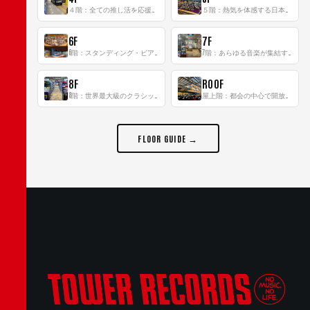
４階：全ての推し活を応援するフロア！
５階：熱気を体感する日本一のK-POP空間！
6F
7F
6階：スタンディング・ビアバーを新設した日本最大規模のレコード専門フロア！
7階：あらゆる音楽が集結する最多ジャンルフロア！
8F
ROOF
8階：世界最大級のクラシック音楽専門フロア！
屋上階：都会の中心で開放感あふれるルーフトップイベントスペース
FLOOR GUIDE →