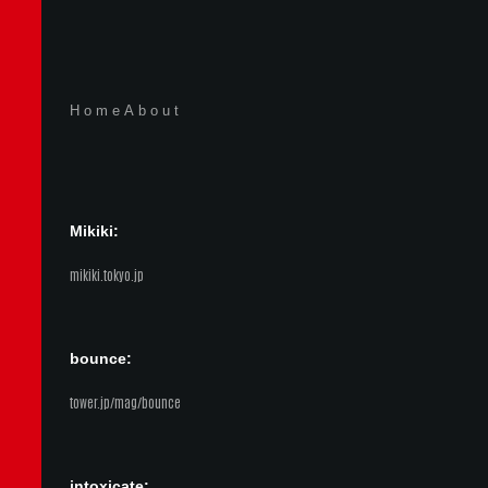
Home
About
Mikiki:
mikiki.tokyo.jp
bounce:
tower.jp/mag/bounce
intoxicate: