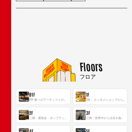
Floors
フロア
B1F
1F
B1F: 数々のアーティストが立った、インストアイベントの聖地！
1階： エンタメショップならではのイマーシブ空間
2F
3F
二階：展覧会・ポップアップストア等を開催！大型催事スペース「TOWER SPACE SHIBUYA」
三階：世界中から注目を集める〈日本のポップカルチャー〉の発信基地！
4F
5F