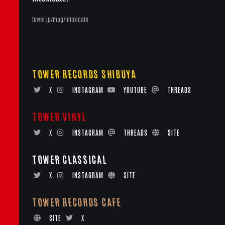
tower.jp/mag/intoxicate
TOWER RECORDS SHIBUYA
X
INSTAGRAM
YOUTUBE
THREADS
TOWER VINYL
X
INSTAGRAM
THREADS
SITE
TOWER CLASSICAL
X
INSTAGRAM
SITE
TOWER RECORDS CAFE
SITE
X