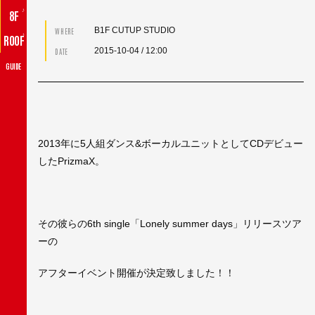
♪
8F
B1F CUTUP STUDIO
WHERE
♪
ROOF
2015-10-04
/ 12:00
DATE
GUIDE
2013年に5人組ダンス&ボーカルユニットとしてCDデビュー
したPrizmaX。
その彼らの6th single「Lonely summer days」リリースツア
ーの
アフターイベント開催が決定致しました！！