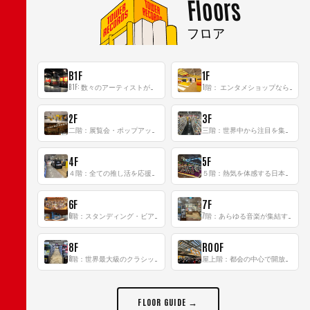
Floors
フロア
B1F
1F
B1F: 数々のアーティストが立った、インストアイベントの聖地！
1階： エンタメショップならではのイマーシブ空間
2F
3F
二階：展覧会・ポップアップストア等を開催！大型催事スペース「TOWER SPACE SHIBUYA」
三階：世界中から注目を集める〈日本のポップカルチャー〉の発信基地！
4F
5F
４階：全ての推し活を応援するフロア！
５階：熱気を体感する日本一のK-POP空間！
6F
7F
6階：スタンディング・ビアバーを新設した日本最大規模のレコード専門フロア！
7階：あらゆる音楽が集結する最多ジャンルフロア！
8F
ROOF
8階：世界最大級のクラシック音楽専門フロア！
屋上階：都会の中心で開放感あふれるルーフトップイベントスペース
FLOOR GUIDE →