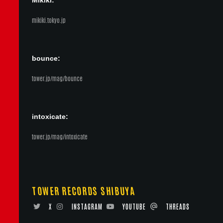
Mikiki:
mikiki.tokyo.jp
bounce:
tower.jp/mag/bounce
intoxicate:
tower.jp/mag/intoxicate
TOWER RECORDS SHIBUYA
X
INSTAGRAM
YOUTUBE
THREADS