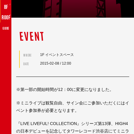
♪
8F
♪
ROOF
GUIDE
EVENT
1F イベントスペース
WHERE
2015-02-08
/ 12:00
DATE
※第一部の開始時間が12：00に変更になりました。
※ミニライブは観覧自由、サイン会にご参加いただくにはイ
ベント参加券が必要となります。
『LIVE LIVEFUL! COLLECTION』シリーズ第13弾、HIGH4
の日本デビューを記念してタワーレコード渋谷店にてミニラ