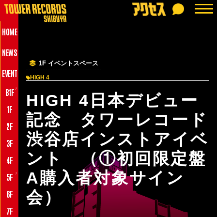
HOME
NEWS
1F イベントスペース
EVENT
HIGH 4
♪
B1F
HIGH 4日本デビュー
1F
記念 タワーレコード
2F
渋谷店インストアイベ
3F
ント （①初回限定盤
4F
A購入者対象サイン
♪
5F
会）
6F
7F