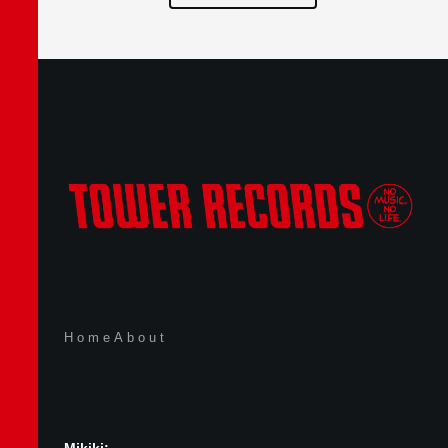
Home
About